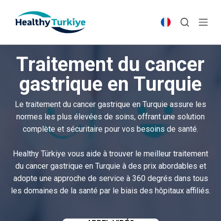
S
k
i
p
Traitement du cancer
t
o
gastrique en Turquie
c
o
Le traitement du cancer gastrique en Turquie assure les
n
normes les plus élevées de soins, offrant une solution
t
complète et sécuritaire pour vos besoins de santé.
e
n
Healthy Türkiye vous aide à trouver le meilleur traitement
t
du cancer gastrique en Turquie à des prix abordables et
adopte une approche de service à 360 degrés dans tous
les domaines de la santé par le biais des hôpitaux affiliés.