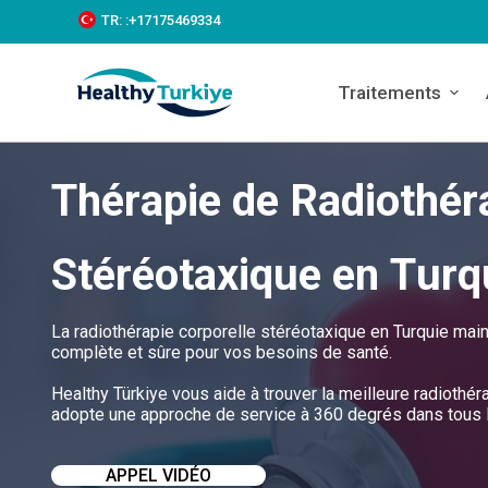
S
TR:
:+‪17175469334‬
k
i
p
Traitements
t
o
c
o
Thérapie de Radiothér
n
t
e
n
Stéréotaxique en Turq
t
La radiothérapie corporelle stéréotaxique en Turquie main
complète et sûre pour vos besoins de santé.
Healthy Türkiye vous aide à trouver la meilleure radiothé
adopte une approche de service à 360 degrés dans tous le
APPEL VIDÉO