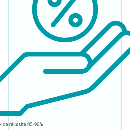
x de réussite
85-90%