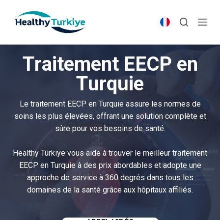
S
k
i
p
Traitement EECP en
t
o
Turquie
c
o
Le traitement EECP en Turquie assure les normes de
n
soins les plus élevées, offrant une solution complète et
t
sûre pour vos besoins de santé.
e
n
Healthy Türkiye vous aide à trouver le meilleur traitement
t
EECP en Turquie à des prix abordables et adopte une
approche de service à 360 degrés dans tous les
domaines de la santé grâce aux hôpitaux affiliés.