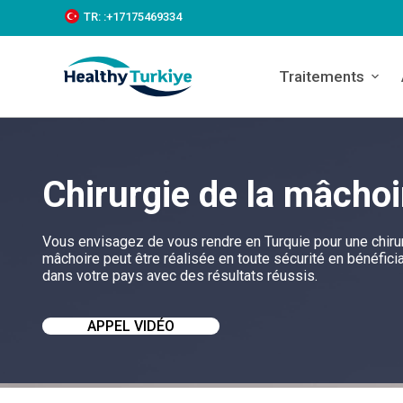
S
TR:
:+‪17175469334‬
k
i
p
Traitements
t
o
c
o
n
t
Chirurgie de la mâchoi
e
n
t
Vous envisagez de vous rendre en Turquie pour une chirurg
mâchoire peut être réalisée en toute sécurité en bénéfic
dans votre pays avec des résultats réussis.
APPEL VIDÉO