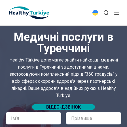
S
k
i
p
Медичні послуги в
t
o
Туреччині
c
o
Healthy Türkiye допомагає знайти найкращі медичні
n
послуги в Туреччині за доступними цінами,
t
застосовуючи комплексний підхід "360 градусів" у
e
всіх сферах охорони здоров’я через партнерські
n
лікарні. Ваше здоров’я в надійних руках з Healthy
t
Türkiye.
ВІДЕО-ДЗВІНОК