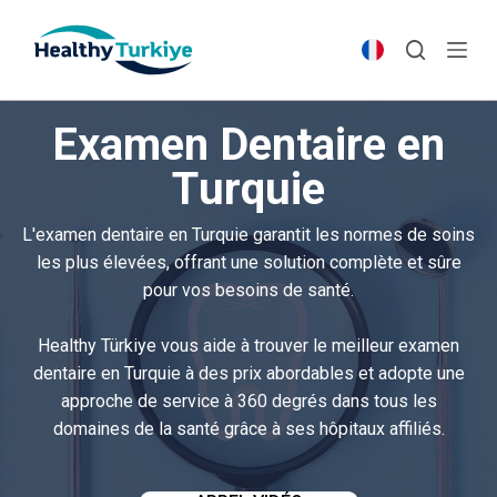
S
k
i
p
Examen Dentaire en
t
o
Turquie
c
o
L'examen dentaire en Turquie garantit les normes de soins
n
les plus élevées, offrant une solution complète et sûre
t
pour vos besoins de santé.
e
n
Healthy Türkiye vous aide à trouver le meilleur examen
t
dentaire en Turquie à des prix abordables et adopte une
approche de service à 360 degrés dans tous les
domaines de la santé grâce à ses hôpitaux affiliés.