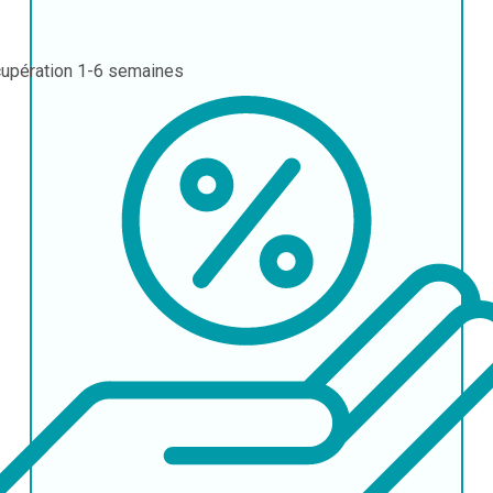
upération
1-6 semaines