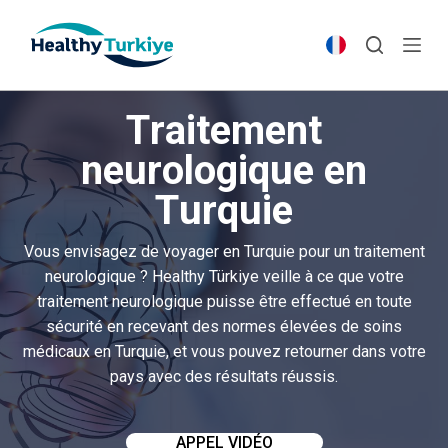
S
k
i
p
Traitement
t
o
neurologique en
c
Turquie
o
n
t
Vous envisagez de voyager en Turquie pour un traitement
e
neurologique ? Healthy Türkiye veille à ce que votre
n
traitement neurologique puisse être effectué en toute
t
sécurité en recevant des normes élevées de soins
médicaux en Turquie, et vous pouvez retourner dans votre
pays avec des résultats réussis.
APPEL VIDÉO