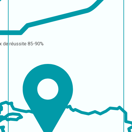
x de réussite
85-90%