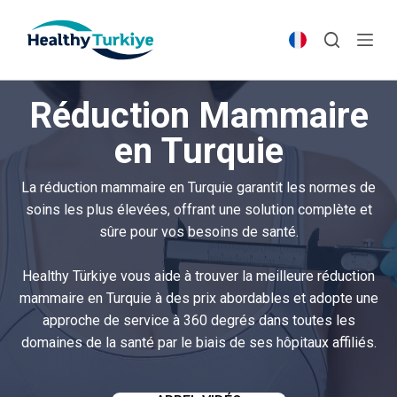
S
k
i
p
Réduction Mammaire
t
o
en Turquie
c
o
La réduction mammaire en Turquie garantit les normes de
n
soins les plus élevées, offrant une solution complète et
t
sûre pour vos besoins de santé.
e
n
Healthy Türkiye vous aide à trouver la meilleure réduction
t
mammaire en Turquie à des prix abordables et adopte une
approche de service à 360 degrés dans toutes les
domaines de la santé par le biais de ses hôpitaux affiliés.