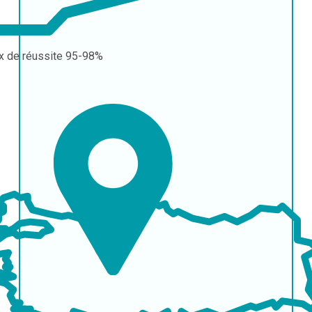
x de réussite
95-98%