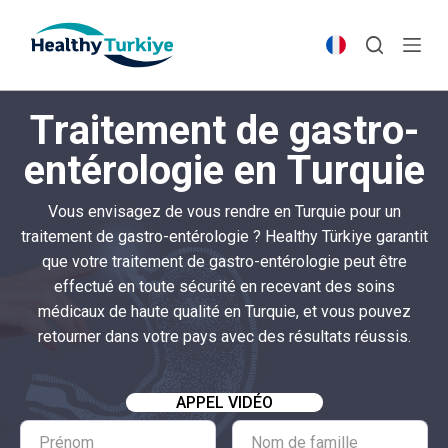
S
k
i
p
Traitement de gastro-
t
o
entérologie en Turquie
c
o
Vous envisagez de vous rendre en Turquie pour un
n
traitement de gastro-entérologie ? Healthy Türkiye garantit
t
que votre traitement de gastro-entérologie peut être
e
effectué en toute sécurité en recevant des soins
n
médicaux de haute qualité en Turquie, et vous pouvez
t
retourner dans votre pays avec des résultats réussis.
APPEL VIDÉO