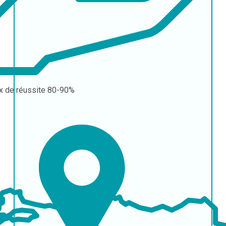
x de réussite
80-90%