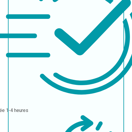
rée
1-4 heures