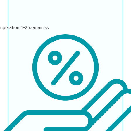
upération
1-2 semaines