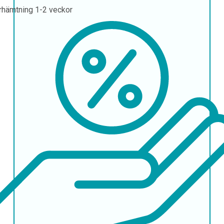
rhämtning
1-2 veckor