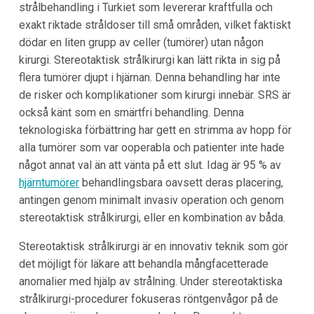
strålbehandling i Turkiet som levererar kraftfulla och
exakt riktade stråldoser till små områden, vilket faktiskt
dödar en liten grupp av celler (tumörer) utan någon
kirurgi. Stereotaktisk strålkirurgi kan lätt rikta in sig på
flera tumörer djupt i hjärnan. Denna behandling har inte
de risker och komplikationer som kirurgi innebär. SRS är
också känt som en smärtfri behandling. Denna
teknologiska förbättring har gett en strimma av hopp för
alla tumörer som var ooperabla och patienter inte hade
något annat val än att vänta på ett slut. Idag är 95 % av
hjärntumörer
behandlingsbara oavsett deras placering,
antingen genom minimalt invasiv operation och genom
stereotaktisk strålkirurgi, eller en kombination av båda.
Stereotaktisk strålkirurgi är en innovativ teknik som gör
det möjligt för läkare att behandla mångfacetterade
anomalier med hjälp av strålning. Under stereotaktiska
strålkirurgi-procedurer fokuseras röntgenvågor på de