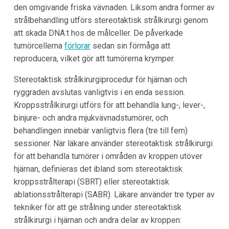
den omgivande friska vävnaden. Liksom andra former av
strålbehandling utförs stereotaktisk strålkirurgi genom
att skada DNA:t hos de målceller. De påverkade
tumörcellerna
förlorar
sedan sin förmåga att
reproducera, vilket gör att tumörerna krymper.
Stereotaktisk strålkirurgiprocedur för hjärnan och
ryggraden avslutas vanligtvis i en enda session.
Kroppsstrålkirurgi utförs för att behandla lung-, lever-,
binjure- och andra mjukvävnadstumörer, och
behandlingen innebär vanligtvis flera (tre till fem)
sessioner. När läkare använder stereotaktisk strålkirurgi
för att behandla tumörer i områden av kroppen utöver
hjärnan, definieras det ibland som stereotaktisk
kroppsstrålterapi (SBRT) eller stereotaktisk
ablationsstrålterapi (SABR). Läkare använder tre typer av
tekniker för att ge strålning under stereotaktisk
strålkirurgi i hjärnan och andra delar av kroppen: