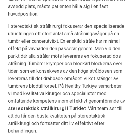
avsedd plats, måste patienten hålla sig i en fast
huvudposition.
I stereotaktisk strålkirurgi fokuserar den specialiserade
utrustningen ett stort antal små strålningsvågor på en
tumör eller cancerutväxt. En enskild stråle har minimal
effekt på vävnaden den passerar genom. Men vid den
punkt där alla strålar möts levereras en fokuserad dos
strålning. Tumörer krymper och blodkärl blockeras över
tiden som en konsekvens av den höga stråldosen som
levereras till det drabbade området, vilket stänger av
tumörens blodtillförsel. På Healthy Türkiye samarbetar
vi med kvalitativa kirurger och specialister med
omfattande kompetens inom effektivt genomförande av
stereotaktisk strålkirurgi i Turkiet
. Vårt team ser till
att du får den bästa kvaliteten på stereotaktisk
strålkirurgi och fortsätter ditt liv effektivt efter
behandlingen.