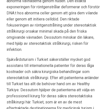
abnorma vävnaderna genom huden. Den exakta
exponeringen för röntgenstrålar deformerar och förstör
DNA:t hos abnorma celler genom att göra dem vilande
eller genom att initiera celldöd. Den riktade
fokuseringen av röntgenstrålning under stereotaktisk
strålkirurgi orsakar minimal skada på den friska
omgivande vävnaden. Dessutom minskar din läkare,
med hjälp av stereotaktisk strålkirurgi, risken för
infektion.
Sjukvårdsturism i Turkiet säkerställer mycket god
assistans till internationella patienter för deras låga
kostnader och säkra kirurgiska behandlingar som
stereotaktisk strålkirurgi. Efter att patienterna anländer
till Turkiet tas allt de behöver hand om av Healthy
Türkiye. Dessutom hjälper de patienterna att välja en
professionell kirurg för deras säkra stereotaktiska
strålkirurgi här. Turkiet, som är en av de mest
eftertraktade destinationerna för medicinsk turism i