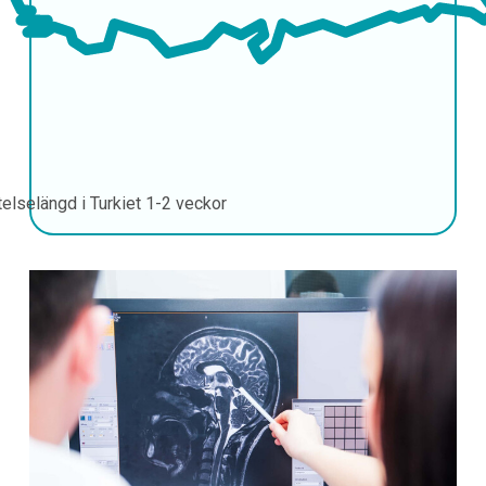
telselängd i Turkiet
1-2 veckor