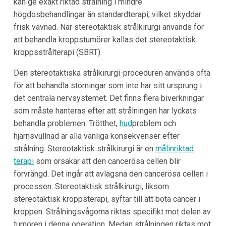
kan ge exakt riktad strålning i mindre
högdosbehandlingar än standardterapi, vilket skyddar
frisk vävnad. När stereotaktisk strålkirurgi används för
att behandla kroppstumörer kallas det stereotaktisk
kroppsstrålterapi (SBRT).
Den stereotaktiska strålkirurgi-proceduren används ofta
för att behandla störningar som inte har sitt ursprung i
det centrala nervsystemet. Det finns flera biverkningar
som måste hanteras efter att strålningen har lyckats
behandla problemen. Trötthet,
hud
problem och
hjärnsvullnad är alla vanliga konsekvenser efter
strålning. Stereotaktisk strålkirurgi är en
målinriktad
terapi
som orsakar att den cancerösa cellen blir
förvrängd. Det ingår att avlägsna den cancerösa cellen i
processen. Stereotaktisk strålkirurgi, liksom
stereotaktisk kroppsterapi, syftar till att bota cancer i
kroppen. Strålningsvågorna riktas specifikt mot delen av
tumören i denna operation. Medan strålningen riktas mot