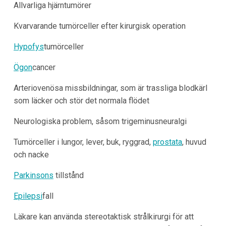
Allvarliga hjärntumörer
Kvarvarande tumörceller efter kirurgisk operation
Hypofys
tumörceller
Ögon
cancer
Arteriovenösa missbildningar, som är trassliga blodkärl
som läcker och stör det normala flödet
Neurologiska problem, såsom trigeminusneuralgi
Tumörceller i lungor, lever, buk, ryggrad,
prostata
, huvud
och nacke
Parkinsons
tillstånd
Epilepsi
fall
Läkare kan använda stereotaktisk strålkirurgi för att