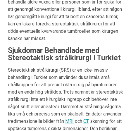
behandla äldre vuxna eller personer som är för sjuka för
att genomgå konventionell kirurgi. Ibland, efter att någon
har genomgått kirurgi för att ta bort en cancerös tumör,
kan en läkare föredra stereotaktisk strålkirurgi för att
döda eventuella kvarvarande tumörceller som kirurgen
kanske har missat.
Sjukdomar Behandlade med
Stereotaktisk strålkirurgi i Turkiet
Stereotaktisk strålkirurgi (SRS) är en icke-invasiv
behandling i Turkiet som använder dussintals små
strålknippen för att precist rikta in sig på hjärntumörer
med en enda hög stråldos. Trots namnet är stereotaktisk
strålkirurgi inte ett kirurgiskt ingrepp och behöver inte
något snitt eller anestesi. Däremot är strålningsvågorna
lika små och precisa som en skalpell. En dator använder
tredimensionella bilder från
MRI
och
CT
skanning för att
upptäcka tumörens exakta dimensioner. Den beräknar