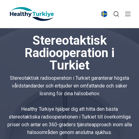
S
k
i
p
Stereotaktisk
t
o
Radiooperation i
c
Turkiet
o
n
t
Stereotaktisk radiooperation i Turkiet garanterar högsta
e
vårdstandarder och erbjuder en omfattande och säker
n
lösning för dina hälsobehov.
t
Healthy Türkiye hjälper dig att hitta den bästa
stereotaktiska radiooperationen i Turkiet till överkomliga
priser och antar en 360-graders tjänsteapproach inom alla
hälsoområden genom anslutna sjukhus.