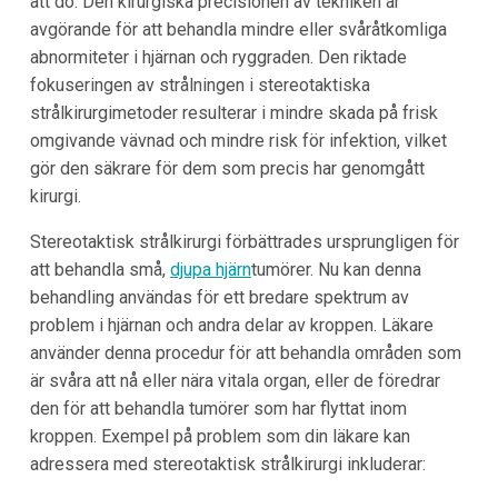
att dö. Den kirurgiska precisionen av tekniken är
avgörande för att behandla mindre eller svåråtkomliga
abnormiteter i hjärnan och ryggraden. Den riktade
fokuseringen av strålningen i stereotaktiska
strålkirurgimetoder resulterar i mindre skada på frisk
omgivande vävnad och mindre risk för infektion, vilket
gör den säkrare för dem som precis har genomgått
kirurgi.
Stereotaktisk strålkirurgi förbättrades ursprungligen för
att behandla små,
djupa hjärn
tumörer. Nu kan denna
behandling användas för ett bredare spektrum av
problem i hjärnan och andra delar av kroppen. Läkare
använder denna procedur för att behandla områden som
är svåra att nå eller nära vitala organ, eller de föredrar
den för att behandla tumörer som har flyttat inom
kroppen. Exempel på problem som din läkare kan
adressera med stereotaktisk strålkirurgi inkluderar: