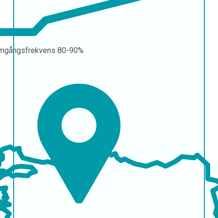
mgångsfrekvens
80-90%