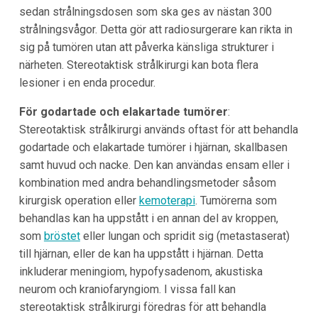
sedan strålningsdosen som ska ges av nästan 300
strålningsvågor. Detta gör att radiosurgerare kan rikta in
sig på tumören utan att påverka känsliga strukturer i
närheten. Stereotaktisk strålkirurgi kan bota flera
lesioner i en enda procedur.
För godartade och elakartade tumörer
:
Stereotaktisk strålkirurgi används oftast för att behandla
godartade och elakartade tumörer i hjärnan, skallbasen
samt huvud och nacke. Den kan användas ensam eller i
kombination med andra behandlingsmetoder såsom
kirurgisk operation eller
kemoterapi
. Tumörerna som
behandlas kan ha uppstått i en annan del av kroppen,
som
bröstet
eller lungan och spridit sig (metastaserat)
till hjärnan, eller de kan ha uppstått i hjärnan. Detta
inkluderar meningiom, hypofysadenom, akustiska
neurom och kraniofaryngiom. I vissa fall kan
stereotaktisk strålkirurgi föredras för att behandla