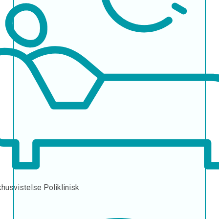
khusvistelse
Poliklinisk