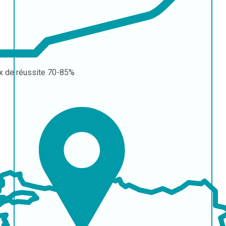
x de réussite
70-85%