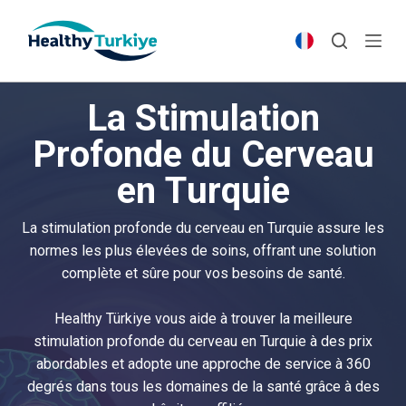
S
k
i
p
La Stimulation
t
o
Profonde du Cerveau
c
en Turquie
o
n
t
La stimulation profonde du cerveau en Turquie assure les
e
normes les plus élevées de soins, offrant une solution
n
complète et sûre pour vos besoins de santé.
t
Healthy Türkiye vous aide à trouver la meilleure
stimulation profonde du cerveau en Turquie à des prix
abordables et adopte une approche de service à 360
degrés dans tous les domaines de la santé grâce à des