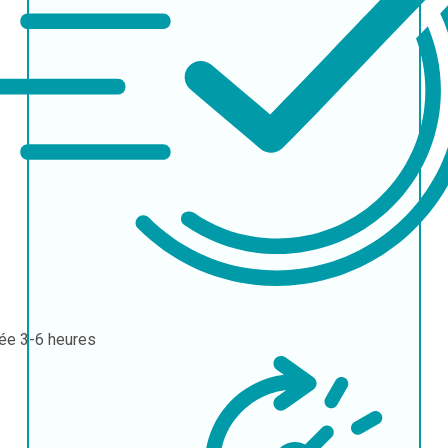
rée
3-6 heures