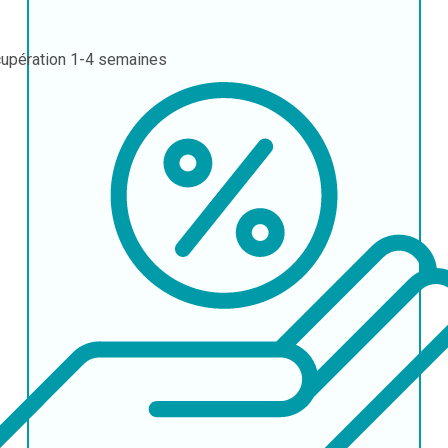
upération
1-4 semaines