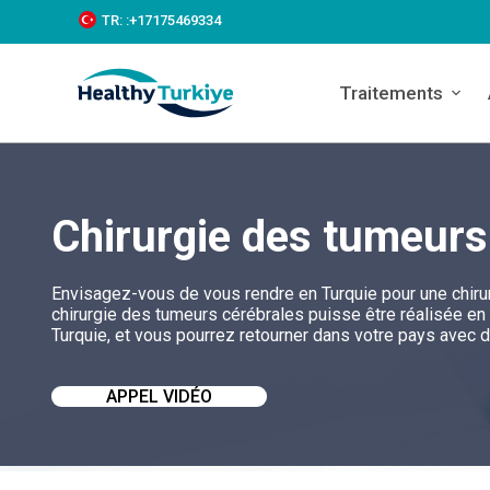
S
TR:
:+‪17175469334‬
k
i
p
Traitements
t
o
c
o
n
t
Chirurgie des tumeurs
e
n
t
Envisagez-vous de vous rendre en Turquie pour une chirur
chirurgie des tumeurs cérébrales puisse être réalisée en
Turquie, et vous pourrez retourner dans votre pays avec d
APPEL VIDÉO