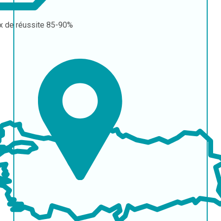
x de réussite
85-90%