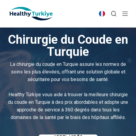
S
k
i
p
Chirurgie du Coude en
t
o
Turquie
c
o
La chirurgie du coude en Turquie assure les normes de
n
soins les plus élevées, offrant une solution globale et
t
sécuritaire pour vos besoins de santé.
e
n
Healthy Türkiye vous aide à trouver la meilleure chirurgie
t
du coude en Turquie à des prix abordables et adopte une
approche de service à 360 degrés dans tous les
domaines de la santé par le biais des hôpitaux affiliés.