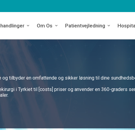
handlinger
Om Os
Patientvejledning
Hospita
eje og tilbyder en omfattende og sikker løsning til dine sundhedsb
irurgi i Tyrkiet til [costs] priser og anvender en 360-graders se
ler.