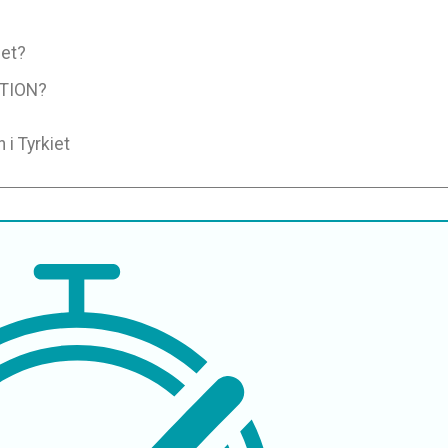
iet?
TION?
 i Tyrkiet