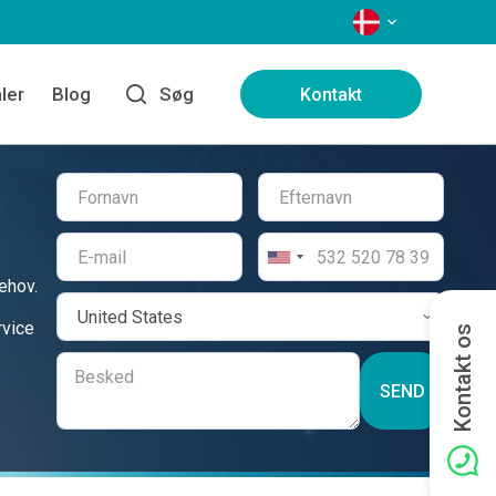
SPROG
ler
Blog
Søg
Kontakt
ehov.
rvice
Kontakt os
SEND