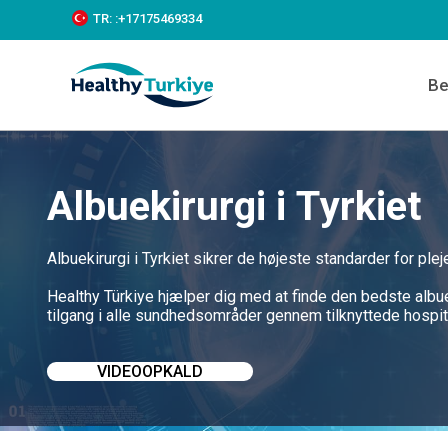
S
TR:
:+‪17175469334‬
k
i
p
Be
t
o
c
o
n
t
Albuekirurgi i Tyrkiet
e
n
t
Albuekirurgi i Tyrkiet sikrer de højeste standarder for pl
Healthy Türkiye hjælper dig med at finde den bedste albuek
tilgang i alle sundhedsområder gennem tilknyttede hospita
VIDEOOPKALD