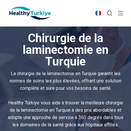
S
k
i
p
Chirurgie de la
t
o
laminectomie en
c
Turquie
o
n
t
La chirurgie de la laminectomie en Turquie garantit les
e
normes de soins les plus élevées, offrant une solution
n
complète et sûre pour vos besoins de santé.
t
Healthy Türkiye vous aide à trouver la meilleure chirurgie
de la laminectomie en Turquie à des prix abordables et
adopte une approche de service à 360 degrés dans tous
les domaines de la santé grâce aux hôpitaux affiliés.