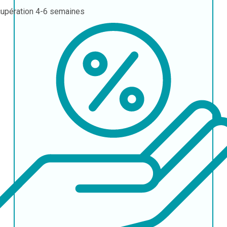
upération
4-6 semaines