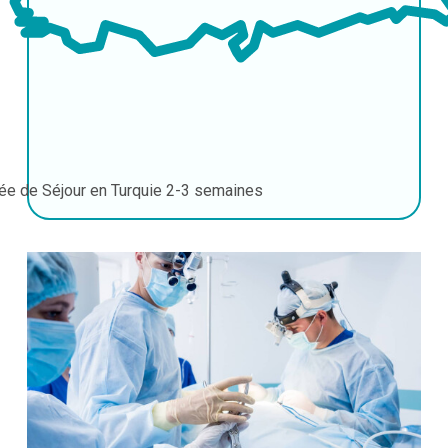
ée de Séjour en Turquie
2-3 semaines