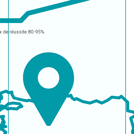
x de réussite
80-95%