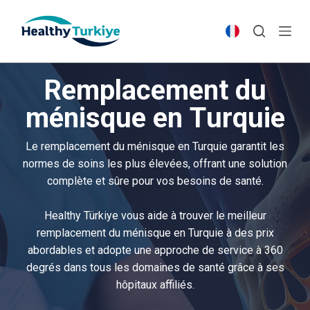
S
k
i
p
Remplacement du
t
o
ménisque en Turquie
c
o
Le remplacement du ménisque en Turquie garantit les
n
normes de soins les plus élevées, offrant une solution
t
complète et sûre pour vos besoins de santé.
e
n
Healthy Türkiye vous aide à trouver le meilleur
t
remplacement du ménisque en Turquie à des prix
abordables et adopte une approche de service à 360
degrés dans tous les domaines de santé grâce à ses
hôpitaux affiliés.