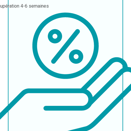
upération
4-6 semaines