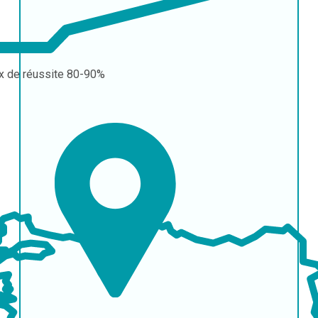
x de réussite
80-90%