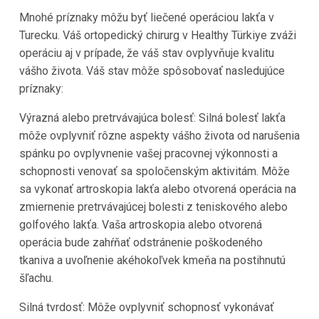
Mnohé príznaky môžu byť liečené operáciou lakťa v
Turecku. Váš ortopedický chirurg v Healthy Türkiye zváži
operáciu aj v prípade, že váš stav ovplyvňuje kvalitu
vášho života. Váš stav môže spôsobovať nasledujúce
príznaky:
Výrazná alebo pretrvávajúca bolesť: Silná bolesť lakťa
môže ovplyvniť rôzne aspekty vášho života od narušenia
spánku po ovplyvnenie vašej pracovnej výkonnosti a
schopnosti venovať sa spoločenským aktivitám. Môže
sa vykonať artroskopia lakťa alebo otvorená operácia na
zmiernenie pretrvávajúcej bolesti z teniskového alebo
golfového lakťa. Vaša artroskopia alebo otvorená
operácia bude zahŕňať odstránenie poškodeného
tkaniva a uvoľnenie akéhokoľvek kmeňa na postihnutú
šľachu.
Silná tvrdosť: Môže ovplyvniť schopnosť vykonávať