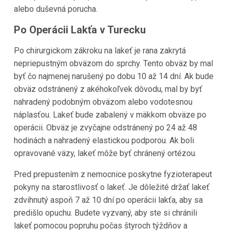
alebo duševná porucha.
Po Operácii Lakťa v Turecku
Po chirurgickom zákroku na lakeť je rana zakrytá
nepriepustným obväzom do sprchy. Tento obväz by mal
byť čo najmenej narušený po dobu 10 až 14 dní. Ak bude
obväz odstránený z akéhokoľvek dôvodu, mal by byť
nahradený podobným obväzom alebo vodotesnou
náplasťou. Lakeť bude zabalený v mäkkom obväze po
operácii. Obväz je zvyčajne odstránený po 24 až 48
hodinách a nahradený elastickou podporou. Ak boli
opravované väzy, lakeť môže byť chránený ortézou.
Pred prepustením z nemocnice poskytne fyzioterapeut
pokyny na starostlivosť o lakeť. Je dôležité držať lakeť
zdvihnutý aspoň 7 až 10 dní po operácii lakťa, aby sa
predišlo opuchu. Budete vyzvaný, aby ste si chránili
lakeť pomocou popruhu počas štyroch týždňov a