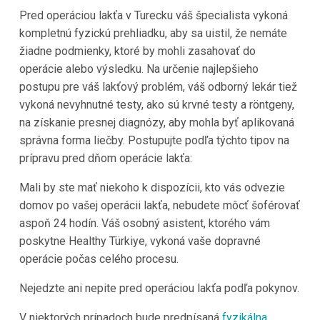
Pred operáciou lakťa v Turecku váš špecialista vykoná
kompletnú fyzickú prehliadku, aby sa uistil, že nemáte
žiadne podmienky, ktoré by mohli zasahovať do
operácie alebo výsledku. Na určenie najlepšieho
postupu pre váš lakťový problém, váš odborný lekár tiež
vykoná nevyhnutné testy, ako sú krvné testy a röntgeny,
na získanie presnej diagnózy, aby mohla byť aplikovaná
správna forma liečby. Postupujte podľa týchto tipov na
prípravu pred dňom operácie lakťa:
Mali by ste mať niekoho k dispozícii, kto vás odvezie
domov po vašej operácii lakťa, nebudete môcť šoférovať
aspoň 24 hodín. Váš osobný asistent, ktorého vám
poskytne Healthy Türkiye, vykoná vaše dopravné
operácie počas celého procesu.
Nejedzte ani nepite pred operáciou lakťa podľa pokynov.
V niektorých prípadoch bude predpísaná
fyzikálna