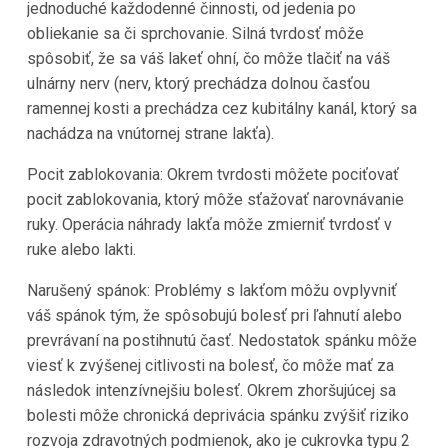
jednoduché každodenné činnosti, od jedenia po
obliekanie sa či sprchovanie. Silná tvrdosť môže
spôsobiť, že sa váš lakeť ohní, čo môže tlačiť na váš
ulnárny nerv (nerv, ktorý prechádza dolnou časťou
ramennej kosti a prechádza cez kubitálny kanál, ktorý sa
nachádza na vnútornej strane lakťa).
Pocit zablokovania: Okrem tvrdosti môžete pociťovať
pocit zablokovania, ktorý môže sťažovať narovnávanie
ruky. Operácia náhrady lakťa môže zmierniť tvrdosť v
ruke alebo lakti.
Narušený spánok: Problémy s lakťom môžu ovplyvniť
váš spánok tým, že spôsobujú bolesť pri ľahnutí alebo
prevrávaní na postihnutú časť. Nedostatok spánku môže
viesť k zvýšenej citlivosti na bolesť, čo môže mať za
následok intenzívnejšiu bolesť. Okrem zhoršujúcej sa
bolesti môže chronická deprivácia spánku zvýšiť riziko
rozvoja zdravotných podmienok, ako je cukrovka typu 2