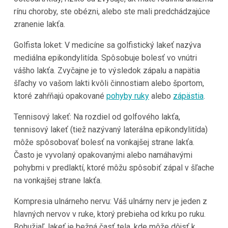
rínu choroby, ste obézni, alebo ste mali predchádzajúce
zranenie lakťa.
Golfista loket: V medicíne sa golfistický lakeť nazýva
mediálna epikondylitída. Spôsobuje bolesť vo vnútri
vášho lakťa. Zvyčajne je to výsledok zápalu a napätia
šľachy vo vašom lakti kvôli činnostiam alebo športom,
ktoré zahŕňajú opakované
pohyby ruky
alebo
zápästia
.
Tennisový lakeť: Na rozdiel od golfového lakťa,
tennisový lakeť (tiež nazývaný laterálna epikondylitída)
môže spôsobovať bolesť na vonkajšej strane lakťa.
Často je vyvolaný opakovanými alebo namáhavými
pohybmi v predlaktí, ktoré môžu spôsobiť zápal v šľache
na vonkajšej strane lakťa.
Kompresia ulnárneho nervu: Váš ulnárny nerv je jeden z
hlavných nervov v ruke, ktorý prebieha od krku po ruku.
Bohužiaľ, lakeť je bežná časť tela, kde môže dôjsť k