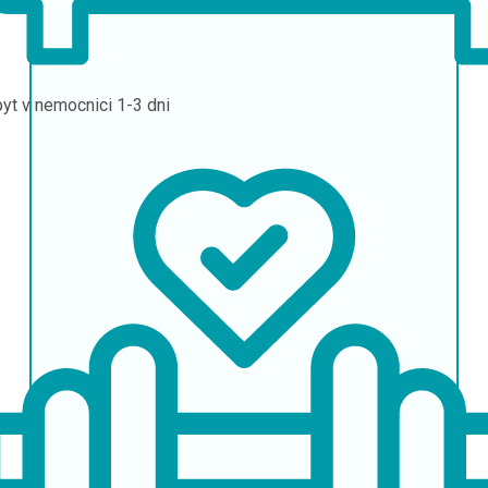
yt v nemocnici
1-3 dni