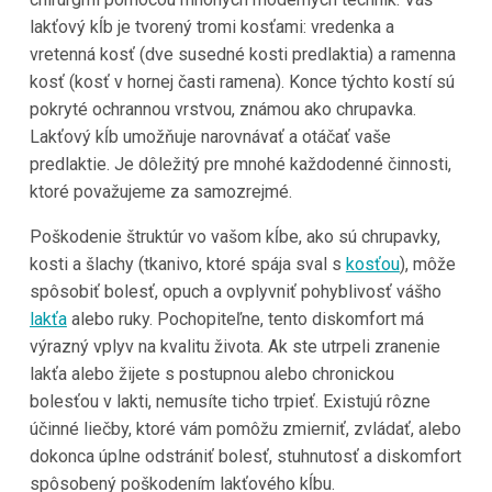
lakťový kĺb je tvorený tromi kosťami: vredenka a
vretenná kosť (dve susedné kosti predlaktia) a ramenna
kosť (kosť v hornej časti ramena). Konce týchto kostí sú
pokryté ochrannou vrstvou, známou ako chrupavka.
Lakťový kĺb umožňuje narovnávať a otáčať vaše
predlaktie. Je dôležitý pre mnohé každodenné činnosti,
ktoré považujeme za samozrejmé.
Poškodenie štruktúr vo vašom kĺbe, ako sú chrupavky,
kosti a šlachy (tkanivo, ktoré spája sval s
kosťou
), môže
spôsobiť bolesť, opuch a ovplyvniť pohyblivosť vášho
lakťa
alebo ruky. Pochopiteľne, tento diskomfort má
výrazný vplyv na kvalitu života. Ak ste utrpeli zranenie
lakťa alebo žijete s postupnou alebo chronickou
bolesťou v lakti, nemusíte ticho trpieť. Existujú rôzne
účinné liečby, ktoré vám pomôžu zmierniť, zvládať, alebo
dokonca úplne odstrániť bolesť, stuhnutosť a diskomfort
spôsobený poškodením lakťového kĺbu.