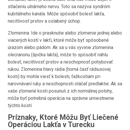
stlačeniu ulnárneho nervu. Toto sa nazýva syndróm
kubitálneho kanála. Môže spôsobiť bolesť lakťa,
necitlivosť prstov a oslabený úchop.
Zlomenina: Ide o prasknutie alebo zlomenie jednej alebo
viacerých kostí v lakťi, ktoré môže byť spôsobené
úrazom alebo pádom. Ak sa u vás vyvinie zlomenina
olecranonu (špička lakťa), môže to spôsobiť náhlu
bolesť, necitlivosť prstov a neschopnosť pohybovať
rukou. Zlomenina hlavy rádia (horná časť rádiusovej
kosti) by mohla viesť k bolesti, ťažkostiam pri
narovnávaní ruky a neschopnosti otáčať predlaktie. Ak sa
vaše zlomené kosti posunuli z ich normálnej polohy,
môže byť potrebná operácia na správne umiestnenie
týchto kostí.
Príznaky, Ktoré Môžu Byť Liečené
Operáciou Lakťa v Turecku