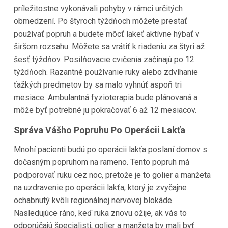
príležitostne vykonávali pohyby v rámci určitých
obmedzení. Po štyroch týždňoch môžete prestať
používať popruh a budete môcť lakeť aktívne hýbať v
širšom rozsahu. Môžete sa vrátiť k riadeniu za štyri až
šesť týždňov. Posilňovacie cvičenia začínajú po 12
týždňoch. Razantné používanie ruky alebo zdvíhanie
ťažkých predmetov by sa malo vyhnúť aspoň tri
mesiace. Ambulantná fyzioterapia bude plánovaná a
môže byť potrebné ju pokračovať 6 až 12 mesiacov.
Správa Vášho Popruhu Po Operácii Lakťa
Mnohí pacienti budú po operácii lakťa poslaní domov s
dočasným popruhom na rameno. Tento popruh má
podporovať ruku cez noc, pretože je to golier a manžeta
na uzdravenie po operácii lakťa, ktorý je zvyčajne
ochabnutý kvôli regionálnej nervovej blokáde.
Nasledujúce ráno, keď ruka znovu ožije, ak vás to
odporúčajú špecialisti, golier a manžeta by mali byť