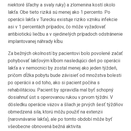
niektoré šľachy a svaly ruky) a zlomenina kostí okolo
lakťa. Obe tieto riziká sú menej ako 1 percento. Po
operácii lakťa v Turecku existuje riziko vzniku infekcie
asi v 1 percentách prípadov, čo môže vyžadovať
antibiotickú liečbu a v ojedinelých prípadoch odstránenie
implantovanej náhrady kĺbu.
Za bežných okolností by pacientovi bolo povolené začať
pohybovať lakťovým kĺbom nasledujúci deň po operácii
lakťa a v nemocnici by zostal menej ako jeden týždeň,
pričom dĺžka pobytu bude závisieť od množstva bolesti
po operácii a od toho, ako si pacient počína s
rehabilitáciou. Pacient by spravidla mal byť schopný
dosiahnuť úst s operovanou rukou v prvom týždni. V
dôsledku operácie väzov a šliach je prvých šesť týždňov
obmedzená sila, ktorú môžu použiť na extenzii
(narovnávanie lakťa), ale po tomto období môže byť
všeobecne obnovená bežná aktivita.