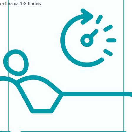
ka trvania
1-3 hodiny