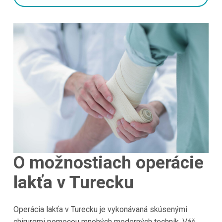
O možnostiach operácie
lakťa v Turecku
Operácia lakťa v Turecku je vykonávaná skúsenými
chirurgmi pomocou mnohých moderných techník. Váš