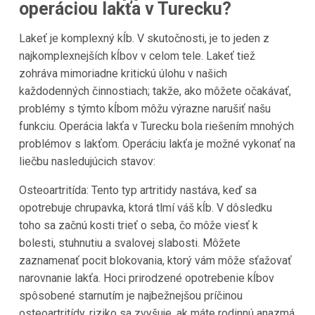
operáciou lakťa v Turecku?
Lakeť je komplexný kĺb. V skutočnosti, je to jeden z
najkomplexnejších kĺbov v celom tele. Lakeť tiež
zohráva mimoriadne kritickú úlohu v našich
každodenných činnostiach; takže, ako môžete očakávať,
problémy s týmto kĺbom môžu výrazne narušiť našu
funkciu. Operácia lakťa v Turecku bola riešením mnohých
problémov s lakťom. Operáciu lakťa je možné vykonať na
liečbu nasledujúcich stavov:
Osteoartritída: Tento typ artritidy nastáva, keď sa
opotrebuje chrupavka, ktorá tlmí váš kĺb. V dôsledku
toho sa začnú kosti trieť o seba, čo môže viesť k
bolesti, stuhnutiu a svalovej slabosti. Môžete
zaznamenať pocit blokovania, ktorý vám môže sťažovať
narovnanie lakťa. Hoci prirodzené opotrebenie kĺbov
spôsobené starnutím je najbežnejšou príčinou
osteoartritídy, riziko sa zvyšuje, ak máte rodinnú anazmá