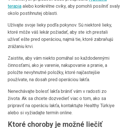
terapia
alebo konkrétne cviky, aby pomohli posilniť svaly
okolo postihnutej oblasti.
Užívajte svoje lieky podľa pokynov. Sú niektoré lieky,
ktoré môže váš lekár požiadať, aby ste ich prestali
užívať ešte pred operáciou, najmä tie, ktoré zabraňujú
zrážaniu krvi.
Zaistite, aby vám niekto pomáhal so každodennými
činnosťami, ako je varenie, nakupovanie a pranie, a
položte nevyhnutné položky, ktoré najčastejšie
používate, na dosah pred operáciou lakťa.
Nenechávajte bolesť lakťa brániť vám v radosti zo
života. Ak sa chcete dozvedieť viac o tom, ako sa
pripraviť na operáciu lakťa, kontaktujte Healthy Türkiye
alebo si vyžiadajte termín online.
Ktoré choroby je možné liečiť