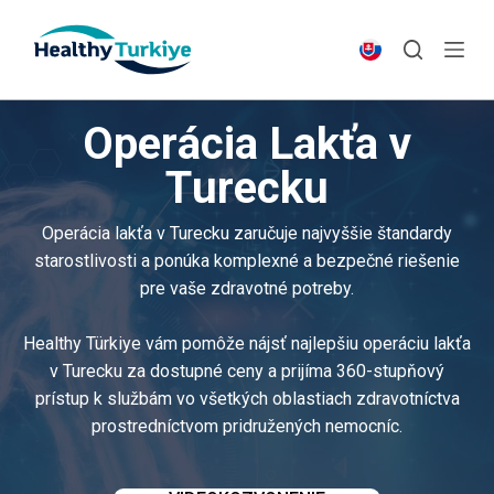
S
k
i
p
Operácia Lakťa v
t
o
Turecku
c
o
Operácia lakťa v Turecku zaručuje najvyššie štandardy
n
starostlivosti a ponúka komplexné a bezpečné riešenie
t
pre vaše zdravotné potreby.
e
n
Healthy Türkiye vám pomôže nájsť najlepšiu operáciu lakťa
t
v Turecku za dostupné ceny a prijíma 360-stupňový
prístup k službám vo všetkých oblastiach zdravotníctva
prostredníctvom pridružených nemocníc.