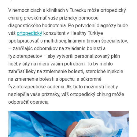
V nemocniciach a klinikách v Turecku môže ortopedický
chirurg preskúmať vaše príznaky pomocou
diagnostického hodnotenia. Po potvrdení diagnózy bude
váš
ortopedický
konzultant v Healthy Türkiye
spolupracovať s multidisciplinárnym tímom špecialistov,
– zahŕňajúc odborníkov na zvládanie bolesti a
fyzioterapeutov – aby vytvorili personalizovaný plán
liečby šitý na mieru vašim potrebám. To by mohlo
zahŕňať lieky na zmiernenie bolesti, steroidné injekcie
na zmiernenie bolesti a opuchu, a súkromné
fyzioterapeutické sedenia. Ak tieto možnosti liečby
nezlepšia vaše príznaky, váš ortopedický chirurg môže
odporučiť operáciu.