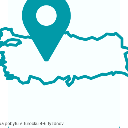
ka pobytu v Turecku
4-6 týždňov