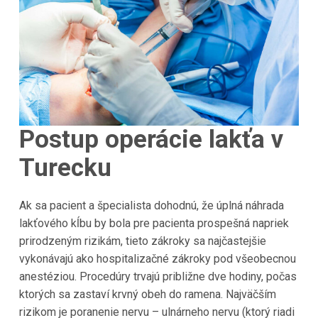
Postup operácie lakťa v
Turecku
Ak sa pacient a špecialista dohodnú, že úplná náhrada
lakťového kĺbu by bola pre pacienta prospešná napriek
prirodzeným rizikám, tieto zákroky sa najčastejšie
vykonávajú ako hospitalizačné zákroky pod všeobecnou
anestéziou. Procedúry trvajú približne dve hodiny, počas
ktorých sa zastaví krvný obeh do ramena. Najväčším
rizikom je poranenie nervu – ulnárneho nervu (ktorý riadi