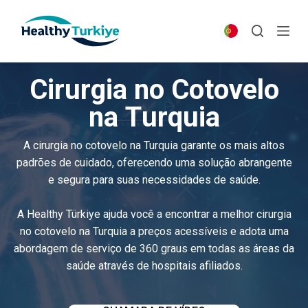
S
k
i
p
Cirurgia no Cotovelo
t
o
na Turquia
c
o
A cirurgia no cotovelo na Turquia garante os mais altos
n
padrões de cuidado, oferecendo uma solução abrangente
t
e segura para suas necessidades de saúde.
e
n
A Healthy Türkiye ajuda você a encontrar a melhor cirurgia
t
no cotovelo na Turquia a preços acessíveis e adota uma
abordagem de serviço de 360 graus em todas as áreas da
saúde através de hospitais afiliados.