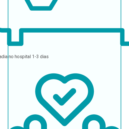
adia no hospital
1-3 dias