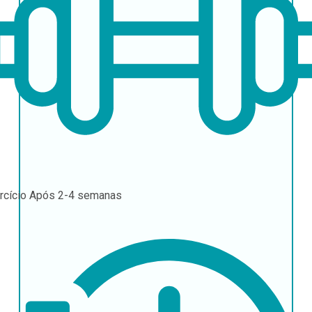
rcício
Após 2-4 semanas