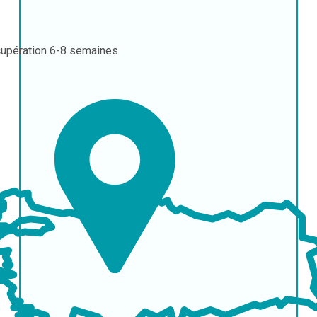
upération
6-8 semaines