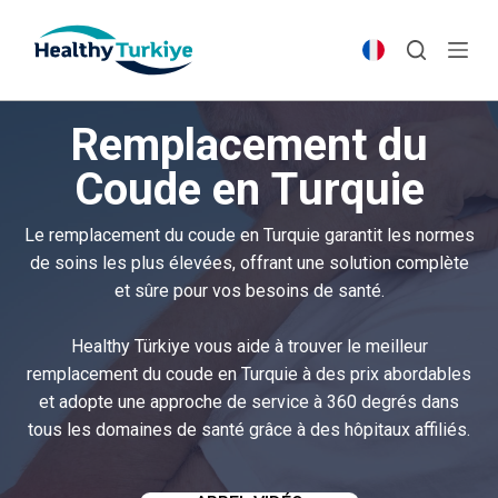
S
k
i
p
Remplacement du
t
o
Coude en Turquie
c
o
Le remplacement du coude en Turquie garantit les normes
n
de soins les plus élevées, offrant une solution complète
t
et sûre pour vos besoins de santé.
e
n
Healthy Türkiye vous aide à trouver le meilleur
t
remplacement du coude en Turquie à des prix abordables
et adopte une approche de service à 360 degrés dans
tous les domaines de santé grâce à des hôpitaux affiliés.