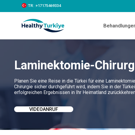
S
TR:
:+‪17175469334‬
k
i
p
Behandlunge
t
o
c
o
n
t
Laminektomie-Chirurgi
e
n
t
Planen Sie eine Reise in die Türkei für eine Laminektomie
Chirurgie sicher durchgeführt wird, indem Sie in der Türk
erfolgreichen Ergebnissen in Ihr Heimatland zurückkehre
VIDEOANRUF