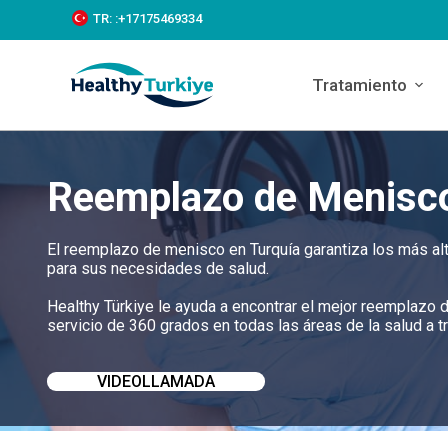
S
TR:
:+‪17175469334‬
k
i
p
Tratamiento
t
o
c
o
n
Reemplazo de Menisco
t
e
n
t
El reemplazo de menisco en Turquía garantiza los más alt
para sus necesidades de salud.
Healthy Türkiye le ayuda a encontrar el mejor reemplazo
servicio de 360 grados en todas las áreas de la salud a t
VIDEOLLAMADA