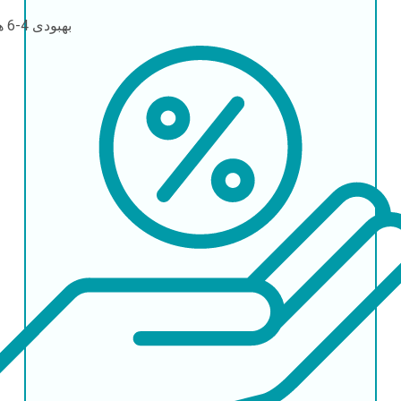
بهبودی
4-6 هفته