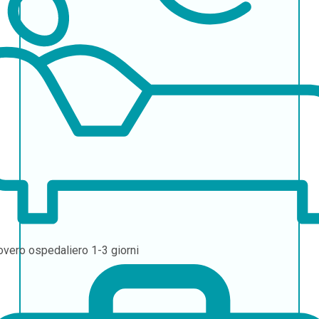
overo ospedaliero
1-3 giorni