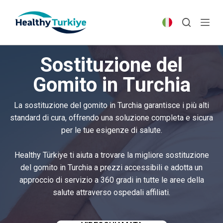
S
k
i
p
Sostituzione del
t
o
Gomito in Turchia
c
o
La sostituzione del gomito in Turchia garantisce i più alti
n
standard di cura, offrendo una soluzione completa e sicura
t
per le tue esigenze di salute.
e
n
Healthy Türkiye ti aiuta a trovare la migliore sostituzione
t
del gomito in Turchia a prezzi accessibili e adotta un
approccio di servizio a 360 gradi in tutte le aree della
salute attraverso ospedali affiliati.