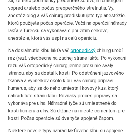
sa, že tieto podmienky preberiete so svojím chirurgom
vopred a/alebo počas preoperčného stretnutia. Vy,
anestéziológ a váš chirurg prediskutujete typ anestézie,
ktorú použijete počas operácie. Väčšina operácií náhrady
lakťa v Turecku sa vykonáva s použitím celkovej
anestézie, ktorá vás uspí na celú operáciu.
Na dosiahnutie kĺbu lakťa váš
ortopedický
chirurg urobí
rez (rez), všeobecne na zadnej strane lakťa. Po vykonaní
rezu váš ortopedický chirurg jemne presunie svaly
stranou, aby sa dostal k kosti. Po odstránení jazvového
tkaniva a výčnelkov okolo kĺbu, váš chirurg pripraví
humerus, aby sa do neho umiestnil kovový kus, ktorý
nahradí túto stranu kĺbu. Rovnaký proces prípravy sa
vykonáva pre ulna. Náhradné tyče sú umiestnené do
kostí humeru a ulny. Sú držané na mieste cementom pre
kosti. Počas operácie sú dve tyče spojené čapom.
Niekteré novšie typy náhrad lakťového kĺbu sú spojené