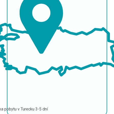
ka pobytu v Turecku
3-5 dní