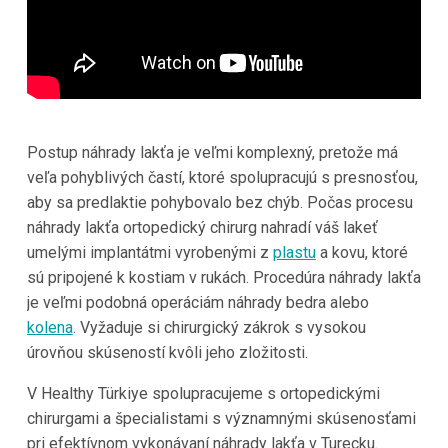
Postup náhrady lakťa je veľmi komplexný, pretože má
veľa pohyblivých častí, ktoré spolupracujú s presnosťou,
aby sa predlaktie pohybovalo bez chýb. Počas procesu
náhrady lakťa ortopedický chirurg nahradí váš lakeť
umelými implantátmi vyrobenými z
plastu
a kovu, ktoré
sú pripojené k kostiam v rukách. Procedúra náhrady lakťa
je veľmi podobná operáciám náhrady bedra alebo
kolena
. Vyžaduje si chirurgický zákrok s vysokou
úrovňou skúseností kvôli jeho zložitosti.
V Healthy Türkiye spolupracujeme s ortopedickými
chirurgami a špecialistami s významnými skúsenosťami
pri efektívnom vykonávaní náhrady lakťa v Turecku.