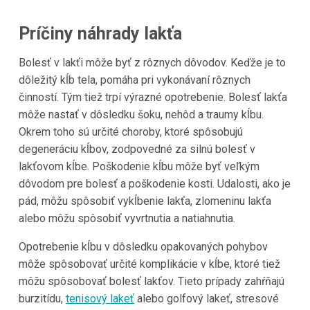
Príčiny náhrady lakťa
Bolesť v lakťi môže byť z rôznych dôvodov. Keďže je to
dôležitý kĺb tela, pomáha pri vykonávaní rôznych
činností. Tým tiež trpí výrazné opotrebenie. Bolesť lakťa
môže nastať v dôsledku šoku, nehôd a traumy kĺbu.
Okrem toho sú určité choroby, ktoré spôsobujú
degeneráciu kĺbov, zodpovedné za silnú bolesť v
lakťovom kĺbe. Poškodenie kĺbu môže byť veľkým
dôvodom pre bolesť a poškodenie kosti. Udalosti, ako je
pád, môžu spôsobiť vykĺbenie lakťa, zlomeninu lakťa
alebo môžu spôsobiť vyvrtnutia a natiahnutia.
Opotrebenie kĺbu v dôsledku opakovaných pohybov
môže spôsobovať určité komplikácie v kĺbe, ktoré tiež
môžu spôsobovať bolesť lakťov. Tieto prípady zahŕňajú
burzitídu,
tenisový lakeť
alebo golfový lakeť, stresové