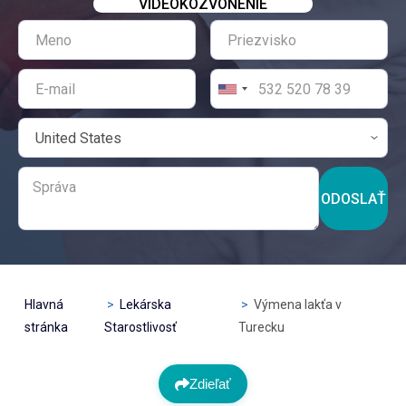
VIDEOKOZVONENIE
ODOSLAŤ
Hlavná
Lekárska
Výmena lakťa v
stránka
Starostlivosť
Turecku
Zdieľať