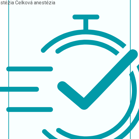
stézia
Celková anestézia