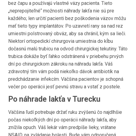
bez čapu a používajú vlastné väzy pacienta. Tieto
„neprepojiteľné“ možnosti náhrady lakťa nie sú pre
každého; len určití pacienti bez poškodenia väzov môžu
mať tieto typy implantátov. Po uzavretí rany sa nad rez
umiestni polstrovaný obväz, aby sa chránil, kým sa lieči.
Niektorí ortopedickí chirurgovia umiestnia do kĺbu
dočasnú malú trubicu na odvod chirurgickej tekutiny. Táto
trubica dokáže byť ľahko odstránená v priebehu prvých
dní po chirurgickom zákroku na náhradu lakťa. Váš
zdravotný tím vám podá niekoľko dávok antibiotík na
predchádzanie infekcím. Väčšina pacientov je schopná
večer po operácii jesť pevnú stravu a vstať z postele.
Po náhrade lakťa v Turecku
Väčšina ľudí potrebuje držať ruku zvýšenú čo najdlhšie
počas niekoľkých dní po operácii náhrady lakťa, aby
znížila opuch. Váš lekár vám predpíše lieky, vrátane
NSAID, na zvládanie bolesti. Bude vám odporučená