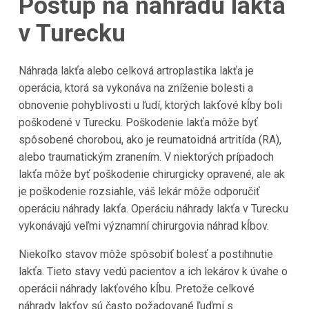
Postup na náhradu lakťa
v Turecku
Náhrada lakťa alebo celková artroplastika lakťa je
operácia, ktorá sa vykonáva na zníženie bolesti a
obnovenie pohyblivosti u ľudí, ktorých lakťové kĺby boli
poškodené v Turecku. Poškodenie lakťa môže byť
spôsobené chorobou, ako je reumatoidná artritída (RA),
alebo traumatickým zranením. V niektorých prípadoch
lakťa môže byť poškodenie chirurgicky opravené, ale ak
je poškodenie rozsiahle, váš lekár môže odporučiť
operáciu náhrady lakťa. Operáciu náhrady lakťa v Turecku
vykonávajú veľmi významní chirurgovia náhrad kĺbov.
Niekoľko stavov môže spôsobiť bolesť a postihnutie
lakťa. Tieto stavy vedú pacientov a ich lekárov k úvahe o
operácii náhrady lakťového kĺbu. Pretože celkové
náhrady lakťov sú často požadované ľuďmi s