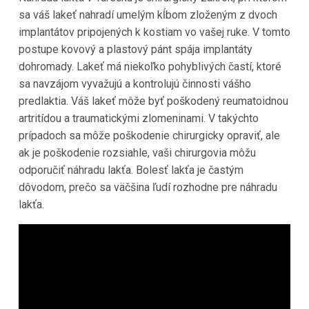
sa váš lakeť nahradí umelým kĺbom zloženým z dvoch
implantátov pripojených k kostiam vo vašej ruke. V tomto
postupe kovový a plastový pánt spája implantáty
dohromady. Lakeť má niekoľko pohyblivých častí, ktoré
sa navzájom vyvažujú a kontrolujú činnosti vášho
predlaktia. Váš lakeť môže byť poškodený reumatoidnou
artritídou a traumatickými zlomeninami. V takýchto
prípadoch sa môže poškodenie chirurgicky opraviť, ale
ak je poškodenie rozsiahle, vaši chirurgovia môžu
odporučiť náhradu lakťa. Bolesť lakťa je častým
dôvodom, prečo sa väčšina ľudí rozhodne pre náhradu
lakťa.