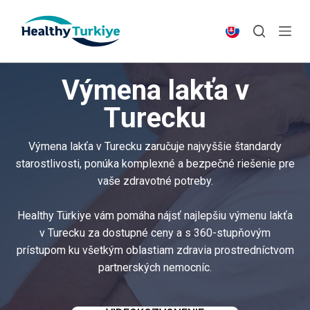
S
k
i
p
Výmena lakťa v
t
o
Turecku
c
o
Výmena lakťa v Turecku zaručuje najvyššie štandardy
n
starostlivosti, ponúka komplexné a bezpečné riešenie pre
t
vaše zdravotné potreby.
e
n
Healthy Türkiye vám pomáha nájsť najlepšiu výmenu lakťa
t
v Turecku za dostupné ceny a s 360-stupňovým
prístupom ku všetkým oblastiam zdravia prostredníctvom
partnerských nemocníc.