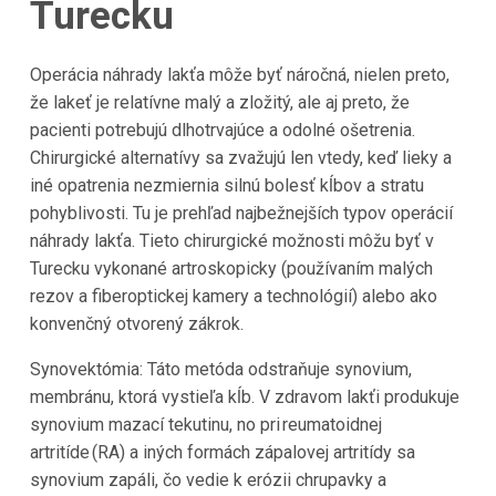
Turecku
Operácia náhrady lakťa môže byť náročná, nielen preto,
že lakeť je relatívne malý a zložitý, ale aj preto, že
pacienti potrebujú dlhotrvajúce a odolné ošetrenia.
Chirurgické alternatívy sa zvažujú len vtedy, keď lieky a
iné opatrenia nezmiernia silnú bolesť kĺbov a stratu
pohyblivosti. Tu je prehľad najbežnejších typov operácií
náhrady lakťa. Tieto chirurgické možnosti môžu byť v
Turecku vykonané artroskopicky (používaním malých
rezov a fiberoptickej kamery a technológií) alebo ako
konvenčný otvorený zákrok.
Synovektómia: Táto metóda odstraňuje synovium,
membránu, ktorá vystieľa kĺb. V zdravom lakťi produkuje
synovium mazací tekutinu, no pri reumatoidnej
artritíde (RA) a iných formách zápalovej artritídy sa
synovium zapáli, čo vedie k erózii chrupavky a