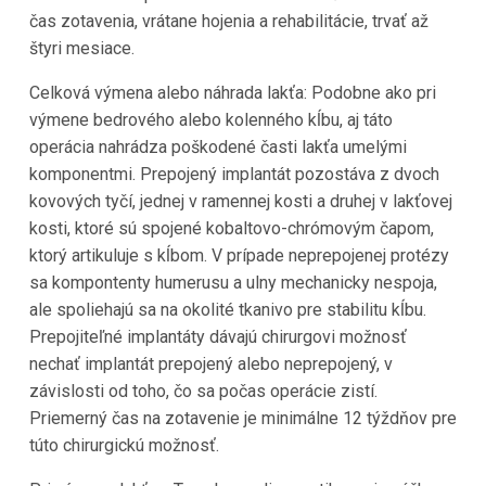
čas zotavenia, vrátane hojenia a rehabilitácie, trvať až
štyri mesiace.
Celková výmena alebo náhrada lakťa: Podobne ako pri
výmene bedrového alebo kolenného kĺbu, aj táto
operácia nahrádza poškodené časti lakťa umelými
komponentmi. Prepojený implantát pozostáva z dvoch
kovových tyčí, jednej v ramennej kosti a druhej v lakťovej
kosti, ktoré sú spojené kobaltovo-chrómovým čapom,
ktorý artikuluje s kĺbom. V prípade neprepojenej protézy
sa kompontenty humerusu a ulny mechanicky nespoja,
ale spoliehajú sa na okolité tkanivo pre stabilitu kĺbu.
Prepojiteľné implantáty dávajú chirurgovi možnosť
nechať implantát prepojený alebo neprepojený, v
závislosti od toho, čo sa počas operácie zistí.
Priemerný čas na zotavenie je minimálne 12 týždňov pre
túto chirurgickú možnosť.