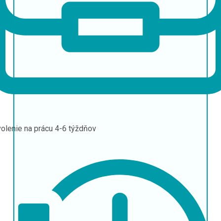
olenie na prácu
4-6 týždňov