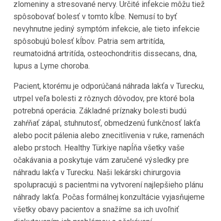
zlomeniny a stresované nervy. Určité infekcie môžu tiež
spôsobovať bolesť v tomto kĺbe. Nemusí to byť
nevyhnutne jediný symptóm infekcie, ale tieto infekcie
spôsobujú bolesť kĺbov. Patria sem artritída,
reumatoidná artritída, osteochondritis dissecans, dna,
lupus a Lyme choroba.
Pacient, ktorému je odporúčaná náhrada lakťa v Turecku,
utrpel veľa bolesti z rôznych dôvodov, pre ktoré bola
potrebná operácia. Základné príznaky bolesti budú
zahŕňať zápal, stuhnutosť, obmedzenú funkčnosť lakťa
alebo pocit pálenia alebo znecitlivenia v ruke, ramenách
alebo prstoch. Healthy Türkiye napĺňa všetky vaše
očakávania a poskytuje vám zaručené výsledky pre
náhradu lakťa v Turecku. Naši lekárski chirurgovia
spolupracujú s pacientmi na vytvorení najlepšieho plánu
náhrady lakťa. Počas formálnej konzultácie vyjasňujeme
všetky obavy pacientov a snažíme sa ich uvoľniť