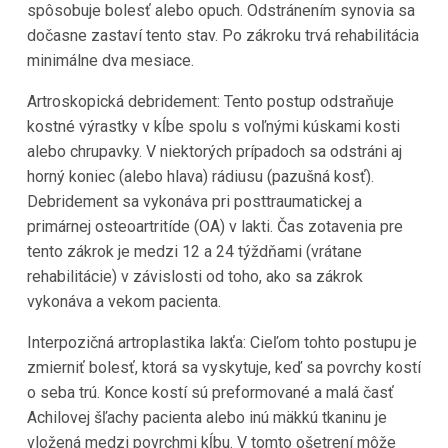
spôsobuje bolesť alebo opuch. Odstránením synovia sa
dočasne zastaví tento stav. Po zákroku trvá rehabilitácia
minimálne dva mesiace.
Artroskopická debridement: Tento postup odstraňuje
kostné výrastky v kĺbe spolu s voľnými kúskami kosti
alebo chrupavky. V niektorých prípadoch sa odstráni aj
horný koniec (alebo hlava) rádiusu (pazušná kosť).
Debridement sa vykonáva pri posttraumatickej a
primárnej osteoartritíde (OA) v lakti. Čas zotavenia pre
tento zákrok je medzi 12 a 24 týždňami (vrátane
rehabilitácie) v závislosti od toho, ako sa zákrok
vykonáva a vekom pacienta.
Interpozičná artroplastika lakťa: Cieľom tohto postupu je
zmierniť bolesť, ktorá sa vyskytuje, keď sa povrchy kostí
o seba trú. Konce kostí sú preformované a malá časť
Achilovej šľachy pacienta alebo inú mäkkú tkaninu je
vložená medzi povrchmi kĺbu. V tomto ošetrení môže