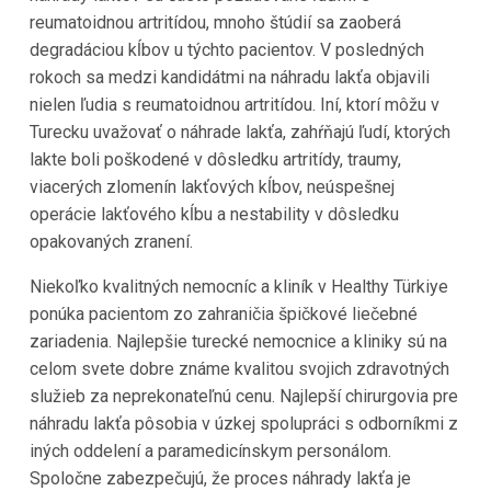
reumatoidnou artritídou, mnoho štúdií sa zaoberá
degradáciou kĺbov u týchto pacientov. V posledných
rokoch sa medzi kandidátmi na náhradu lakťa objavili
nielen ľudia s reumatoidnou artritídou. Iní, ktorí môžu v
Turecku uvažovať o náhrade lakťa, zahŕňajú ľudí, ktorých
lakte boli poškodené v dôsledku artritídy, traumy,
viacerých zlomenín lakťových kĺbov, neúspešnej
operácie lakťového kĺbu a nestability v dôsledku
opakovaných zranení.
Niekoľko kvalitných nemocníc a kliník v Healthy Türkiye
ponúka pacientom zo zahraničia špičkové liečebné
zariadenia. Najlepšie turecké nemocnice a kliniky sú na
celom svete dobre známe kvalitou svojich zdravotných
služieb za neprekonateľnú cenu. Najlepší chirurgovia pre
náhradu lakťa pôsobia v úzkej spolupráci s odborníkmi z
iných oddelení a paramedicínskym personálom.
Spoločne zabezpečujú, že proces náhrady lakťa je