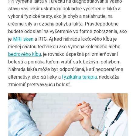
Pri výmene lakťa v Turecku na diagnostikovanie vášho
stavu váš lekár uskutoční dôkladné vyšetrenie lakťa a
vykoná fyzické testy, ako je ohyb a natiahnutie, na
určenie sily a rozsahu pohybu lakťa. Pravdepodobne
budete odoslaní na vyšetrenie vo forme zobrazenia, ako
je
MRI sken
a RTG. Aj keď náhrada lakťového kĺbu je
menej častou technikou ako výmena kolenného alebo
bedrového kĺbu
, je rovnako úspešná pri zmierňovaní
bolesti a pomáha ľuďom vrátiť sa k bežným pohybom.
Náhrada lakťa môže byť odporúčaná, keď neoperatívne
alternatívy, ako sú lieky a
fyzikálna terapia
, nedokážu
zmierniť pretrvávajúcu bolesť.