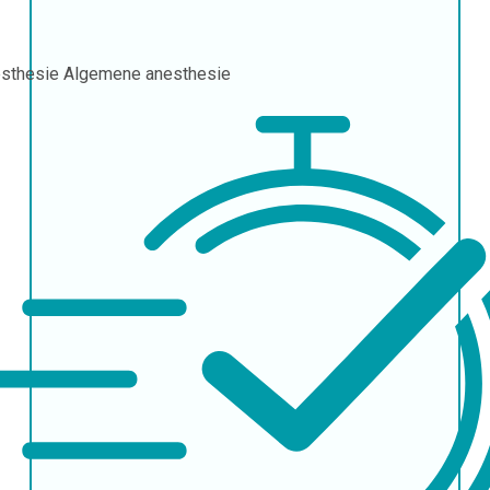
sthesie
Algemene anesthesie