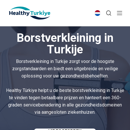
S
k
i
p
Borstverkleining in
t
o
Turkije
c
o
Borstverkleining in Turkije zorgt voor de hoogste
n
zorgstandaarden en biedt een uitgebreide en veilige
t
oplossing voor uw gezondheidsbehoeften.
e
n
Healthy Türkiye helpt u de beste borstverkleining in Turkije
t
te vinden tegen betaalbare prijzen en hanteert een 360-
graden servicebenadering in alle gezondheidsdomeinen
via aangesloten ziekenhuizen.