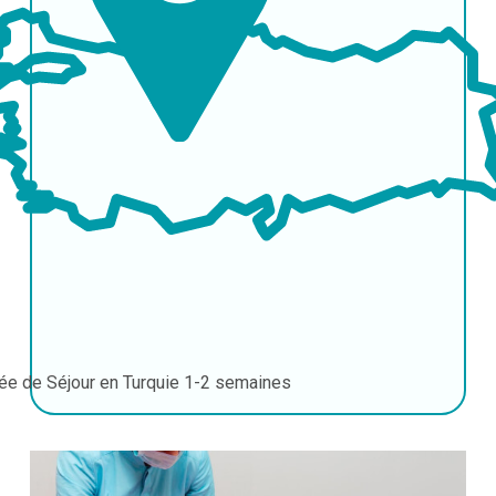
ée de Séjour en Turquie
1-2 semaines