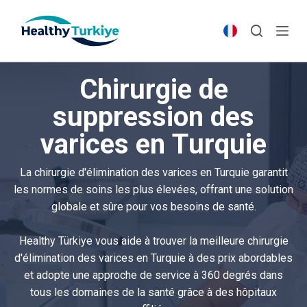
S
k
i
p
Chirurgie de
t
o
suppression des
c
varices en Turquie
o
n
t
La chirurgie d'élimination des varices en Turquie garantit
e
les normes de soins les plus élevées, offrant une solution
n
globale et sûre pour vos besoins de santé.
t
Healthy Türkiye vous aide à trouver la meilleure chirurgie
d'élimination des varices en Turquie à des prix abordables
et adopte une approche de service à 360 degrés dans
tous les domaines de la santé grâce à des hôpitaux