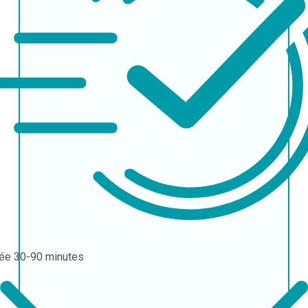
rée
30-90 minutes