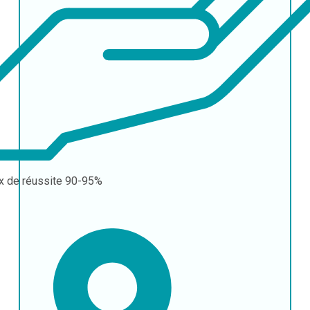
x de réussite
90-95%