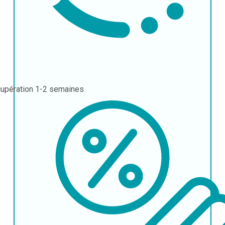
upération
1-2 semaines