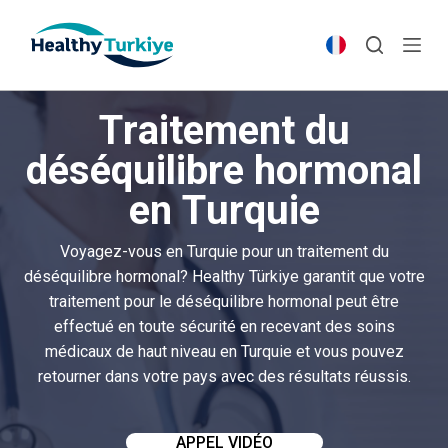
S
k
i
p
Traitement du
t
o
déséquilibre hormonal
c
en Turquie
o
n
t
Voyagez-vous en Turquie pour un traitement du
e
déséquilibre hormonal? Healthy Türkiye garantit que votre
n
traitement pour le déséquilibre hormonal peut être
t
effectué en toute sécurité en recevant des soins
médicaux de haut niveau en Turquie et vous pouvez
retourner dans votre pays avec des résultats réussis.
APPEL VIDÉO