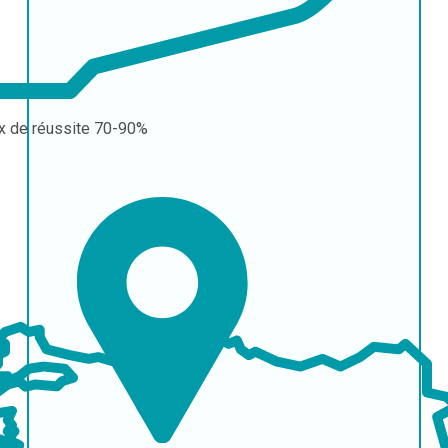
x de réussite
70-90%