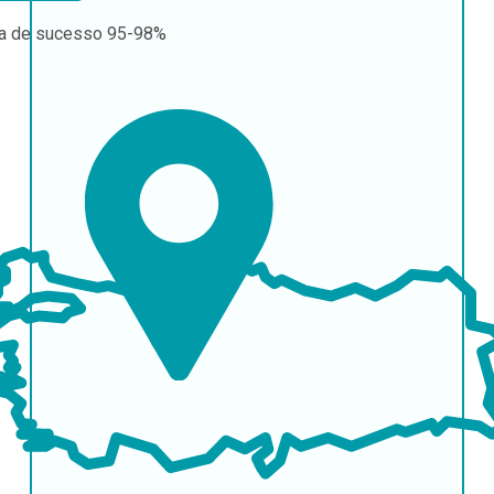
a de sucesso
95-98%