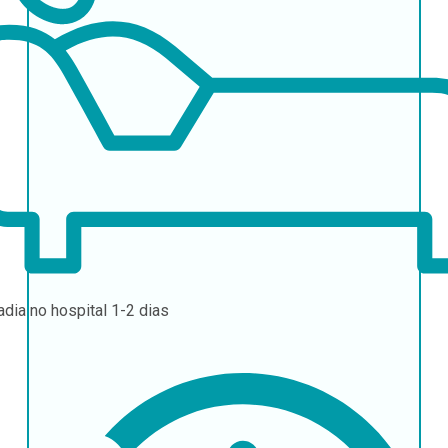
adia no hospital
1-2 dias