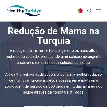
S
k
i
p
Redução de Mama na
t
o
Turquia
c
o
A redução de mama na Turquia garante os mais altos
n
padrões de cuidado, oferecendo uma solução abrangente
t
e segura para suas necessidades de saúde.
e
n
A Healthy Türkiye ajuda você a encontrar a melhor redução
t
de mama na Turquia a preços acessíveis e adota uma
abordagem de serviço de 360 graus em todas as áreas da
saúde através de hospitais afiliados.