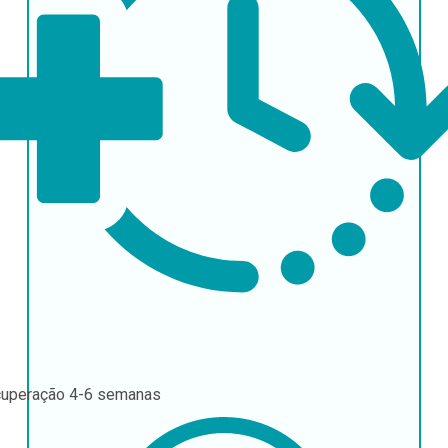
uperação
4-6 semanas