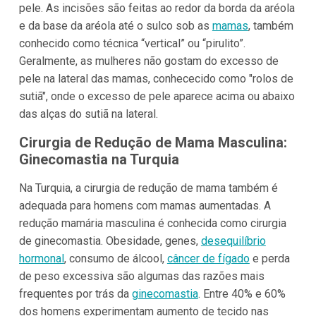
pele. As incisões são feitas ao redor da borda da aréola
e da base da aréola até o sulco sob as
mamas
, também
conhecido como técnica “vertical” ou “pirulito”.
Geralmente, as mulheres não gostam do excesso de
pele na lateral das mamas, conhececido como "rolos de
sutiã", onde o excesso de pele aparece acima ou abaixo
das alças do sutiã na lateral.
Cirurgia de Redução de Mama Masculina:
Ginecomastia na Turquia
Na Turquia, a cirurgia de redução de mama também é
adequada para homens com mamas aumentadas. A
redução mamária masculina é conhecida como cirurgia
de ginecomastia. Obesidade, genes,
desequilíbrio
hormonal
, consumo de álcool,
câncer de fígado
e perda
de peso excessiva são algumas das razões mais
frequentes por trás da
ginecomastia
. Entre 40% e 60%
dos homens experimentam aumento de tecido nas