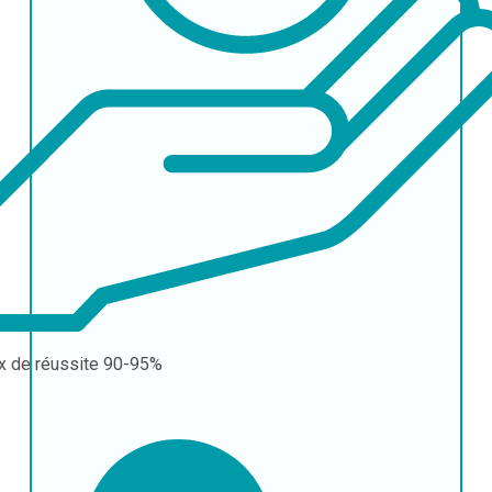
x de réussite
90-95%