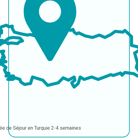
ée de Séjour en Turquie
2-4 semaines