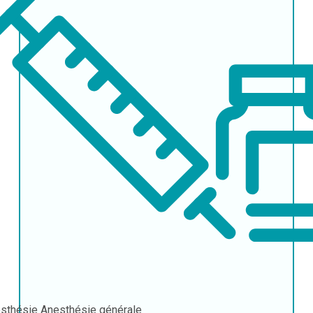
sthésie
Anesthésie générale