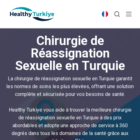
S
k
i
p
Chirurgie de
t
o
Réassignation
c
Sexuelle en Turquie
o
n
t
La chirurgie de réassignation sexuelle en Turquie garantit
e
les normes de soins les plus élevées, offrant une solution
n
complète et sécurisée pour vos besoins de santé.
t
Healthy Türkiye vous aide à trouver la meilleure chirurgie
de réassignation sexuelle en Turquie à des prix
abordables et adopte une approche de service à 360
degrés dans tous les domaines de la santé grâce aux