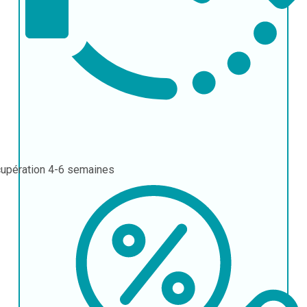
upération
4-6 semaines