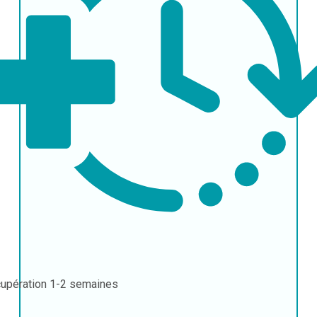
upération
1-2 semaines