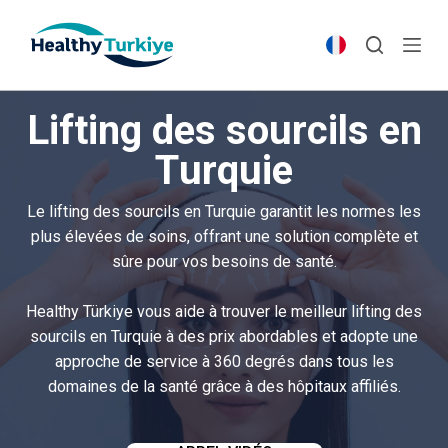
S
k
i
p
Lifting des sourcils en
t
o
Turquie
c
o
Le lifting des sourcils en Turquie garantit les normes les
n
plus élevées de soins, offrant une solution complète et
t
sûre pour vos besoins de santé.
e
n
Healthy Türkiye vous aide à trouver le meilleur lifting des
t
sourcils en Turquie à des prix abordables et adopte une
approche de service à 360 degrés dans tous les
domaines de la santé grâce à des hôpitaux affiliés.