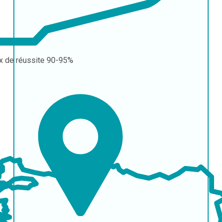
x de réussite
90-95%