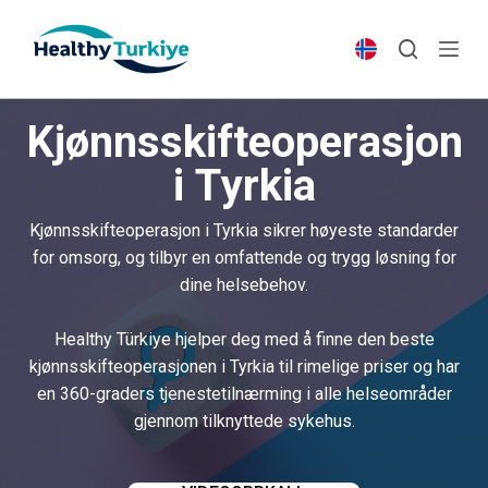
S
k
i
p
Kjønnsskifteoperasjon
t
o
i Tyrkia
c
o
Kjønnsskifteoperasjon i Tyrkia sikrer høyeste standarder
n
for omsorg, og tilbyr en omfattende og trygg løsning for
t
dine helsebehov.
e
n
Healthy Türkiye hjelper deg med å finne den beste
t
kjønnsskifteoperasjonen i Tyrkia til rimelige priser og har
en 360-graders tjenestetilnærming i alle helseområder
gjennom tilknyttede sykehus.