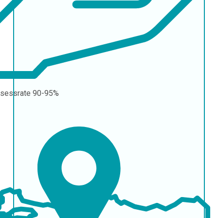
sessrate
90-95%