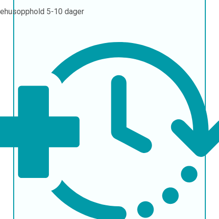
ehusopphold
5-10 dager