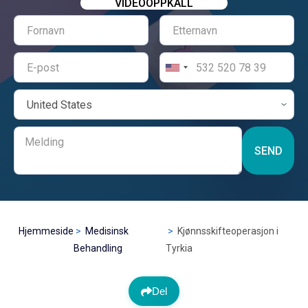
VIDEOOPPKALL
SEND
Hjemmeside
Medisinsk
Kjønnsskifteoperasjon i
Behandling
Tyrkia
Del