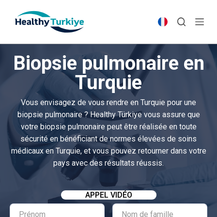
S
k
i
p
Biopsie pulmonaire en
t
o
Turquie
c
o
Vous envisagez de vous rendre en Turquie pour une
n
biopsie pulmonaire ? Healthy Türkiye vous assure que
t
votre biopsie pulmonaire peut être réalisée en toute
e
sécurité en bénéficiant de normes élevées de soins
n
médicaux en Turquie, et vous pouvez retourner dans votre
t
pays avec des résultats réussis.
APPEL VIDÉO