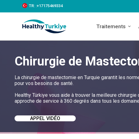
S
TR:
:+‪17175469334‬
k
i
p
Traitements
t
o
c
o
n
Chirurgie de Mastecto
t
e
n
t
La chirurgie de mastectomie en Turquie garantit les norm
pour vos besoins de santé.
Healthy Türkiye vous aide à trouver la meilleure chirurgi
approche de service à 360 degrés dans tous les domaines 
APPEL VIDÉO