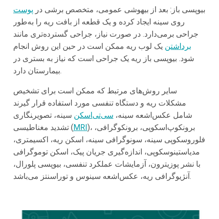
بیوپسی باز: بعد از بیهوشی عمومی، متخصص برشی در
پوست
روی سینه ایجاد کرده و یک قطعه از بافت ریه را به‌طور
جراحی برمی‌دارد. در صورت نیاز، جراحی گسترده‌تری مانند
برداشتن
یک لوب ریه ممکن است در حین این روش انجام
شود. بیوپسی باز ریه یک جراحی است که نیاز به بستری در
بیمارستان دارد.
سایر روش‌های مرتبط که ممکن است برای تشخیص
مشکلات ریه و دستگاه تنفسی مورد استفاده قرار گیرند
شامل عکس‌اشعه سینه،
سی‌تی‌اسکن
سینه، تصویر‍نگاری
)، برونکوپ‌اسکوپی، برونکوگرافی،
MRI
تشدید مغناطیسی (
فلوروسکوپی سینه، سونوگرافی سینه، اسکن ریه، اکسیمتری،
مدیاستینوسکوپی، اندازه‌گیری جریان پیک، اسکن توموگرافی
با نشر پوزیترون، آزمایشات عملکرد تنفسی، بیوپسی پلورال،
آنژیوگرافی ریه، عکس‌اشعه سینوس و توراسنتز می‌باشد.