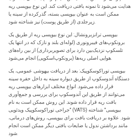
هدایت می‌شود تا نمونه بافتی دریافت کند. این نوع بیوپسی ریه
ممکن است به عنوان بیوپسی بسته، گذرکرده از سینه یا
زیرجلدی (از طریق پوست) نیز شناخته شود.
بیوپسی ترانزبرونشال: این نوع بیوپسی ریه از طریق یک
برونکوپ‌های فیبرونوری (لوله‌ای بلند و نازک که در انتها یک
تلسکوپ نزدیک‌بین دارد برای تصویربرداری) از بین راه‌های
هوایی اصلی ریه‌ها (برونکوپ‌اسکوپی) انجام می‌شود.
بیوپسی توراکوسکوپیک: بعد از دریافت بیهوشی عمومی، یک
دستگاه آندوسکوپ از طریق دیواره سینه به داخل حفره سینه
قرار داده می‌شود. انواع مختلف ابزارهای بیوپسی ریه
می‌توانند از طریق این آندوسکوپ برای بررسی و جمع‌آوری
بافت ریه قرار داده شوند. این روش ممکن است به نام
"جراحی توراکوسکوپیک ویدئویی (VATS) بیوپسی" شناخته
شود. علاوه بر دریافت بافت برای بیوپسی، روش‌های درمانی،
مانند برداشتن ندول یا ضایعات بافتی دیگر ممکن است انجام
شود.