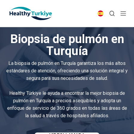
S
k
i
p
Biopsia de pulmón en
t
o
Turquía
c
o
La biopsia de pulmón en Turquía garantiza los más altos
n
estándares de atención, ofreciendo una solución integral y
t
segura para sus necesidades de salud.
e
n
Healthy Türkiye le ayuda a encontrar la mejor biopsia de
t
pulmón en Turquía a precios asequibles y adopta un
enfoque de servicio de 360 grados en todas las áreas de
la salud a través de hospitales afiliados.