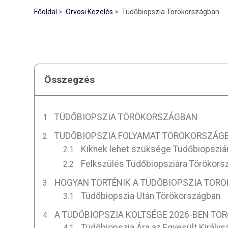
Főoldal
Orvosi Kezelés
Tüdőbiopszia Törökországban
Összegzés
TÜDŐBIOPSZIA TÖRÖKORSZÁGBAN
TÜDŐBIOPSZIA FOLYAMAT TÖRÖKORSZÁG
Kiknek lehet szüksége Tüdőbiopsziá
Felkszülés Tüdőbiopsziára Törökors
HOGYAN TÖRTÉNIK A TÜDŐBIOPSZIA TÖR
Tüdőbiopszia Után Törökországban
A TÜDŐBIOPSZIA KÖLTSÉGE 2026-BEN T
Tüdőbiopszia Ára az Egyesült Király