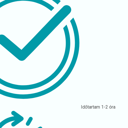
Időtartam
1-2 óra