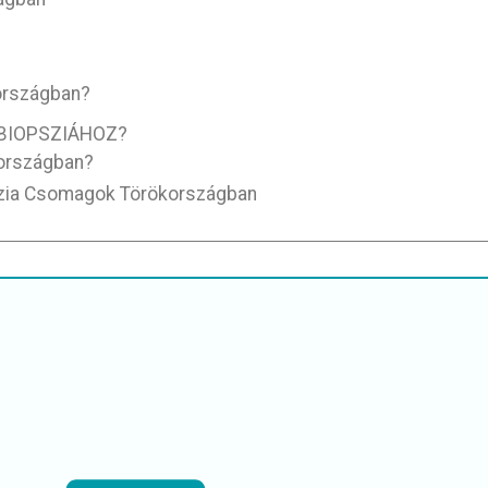
országban?
BIOPSZIÁHOZ?
kországban?
zia Csomagok Törökországban