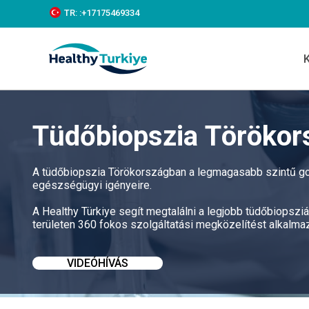
S
TR:
:+‪17175469334‬
k
i
p
t
o
c
o
n
Tüdőbiopszia Törökor
t
e
n
t
A tüdőbiopszia Törökországban a legmagasabb szintű gon
egészségügyi igényeire.
A Healthy Türkiye segít megtalálni a legjobb tüdőbiops
területen 360 fokos szolgáltatási megközelítést alkalmaz
VIDEÓHÍVÁS