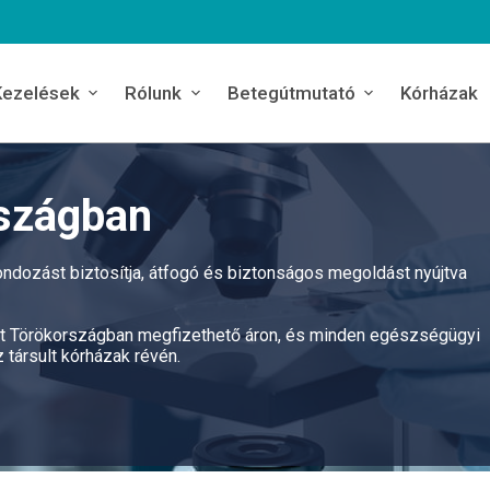
Kezelések
Rólunk
Betegútmutató
Kórházak
szágban
dozást biztosítja, átfogó és biztonságos megoldást nyújtva
ziát Törökországban megfizethető áron, és minden egészségügyi
 társult kórházak révén.