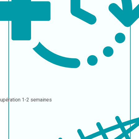
upération
1-2 semaines