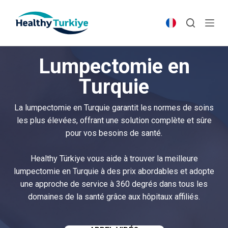
S
k
i
p
Lumpectomie en
t
o
Turquie
c
o
La lumpectomie en Turquie garantit les normes de soins
n
les plus élevées, offrant une solution complète et sûre
t
pour vos besoins de santé.
e
n
Healthy Türkiye vous aide à trouver la meilleure
t
lumpectomie en Turquie à des prix abordables et adopte
une approche de service à 360 degrés dans tous les
domaines de la santé grâce aux hôpitaux affiliés.