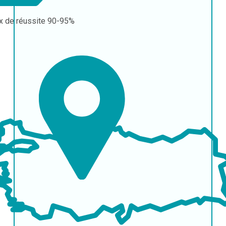
x de réussite
90-95%