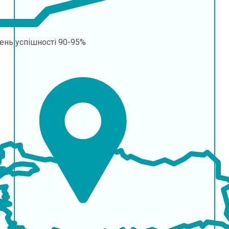
ень успішності
90-95%