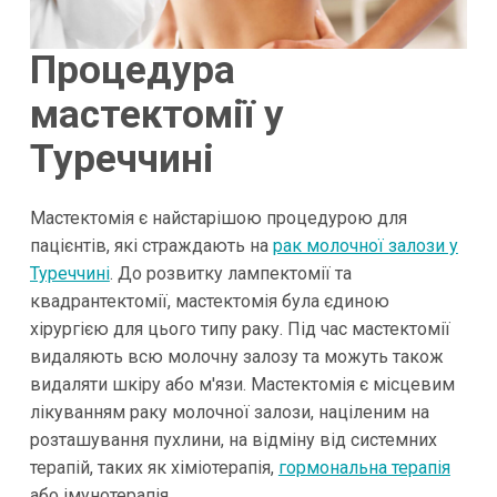
Процедура
мастектомії у
Туреччині
Мастектомія є найстарішою процедурою для
пацієнтів, які страждають на
рак молочної залози у
Туреччині
. До розвитку лампектомії та
квадрантектомії, мастектомія була єдиною
хірургією для цього типу раку. Під час мастектомії
видаляють всю молочну залозу та можуть також
видаляти шкіру або м'язи. Мастектомія є місцевим
лікуванням раку молочної залози, націленим на
розташування пухлини, на відміну від системних
терапій, таких як хіміотерапія,
гормональна терапія
або імунотерапія.