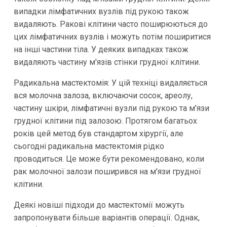
випадки лімфатичних вузлів під рукою також
видаляють. Ракові клітини часто поширюються до
цих лімфатичних вузлів і можуть потім поширитися
на інші частини тіла. У деяких випадках також
видаляють частину м'язів стінки грудної клітини.
Радикальна мастектомія: У цій техніці видаляється
вся молочна залоза, включаючи сосок, ареолу,
частину шкіри, лімфатичні вузли під рукою та м'язи
грудної клітини під залозою. Протягом багатьох
років цей метод був стандартом хірургії, але
сьогодні радикальна мастектомія рідко
проводиться. Це може бути рекомендовано, коли
рак молочної залози поширився на м'язи грудної
клітини.
Деякі новіші підходи до мастектомії можуть
запропонувати більше варіантів операції. Однак,