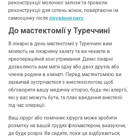
реконструкції молочної залози та провели
реконструкції для сотень жінок, повертаючи їм
самооцінку після
лікування раку
.
До мастектомії у Туреччині
В лікарні в день мастектомії у Туреччині вам
міняють на лікарняну халату та ви чекаєте в
преопераційній зоні утримання. Деякі лікарні
дозволяють вам мати одну або двох друзів або
членів родини в кімнаті. Перед мастектомією ви
зазвичай зустрічаєтеся з анестезіологом, щоб
обговорити вашу медичну історію, будь-які алергії,
які у вас можуть бути, та план введення анестезії
під час операції.
Ваш хірург або помічник хірурга може зробити
розмітку на вашій грудях фломастером, вказуючи,
де буде розріз. Ви сидите, поки це відбувається,