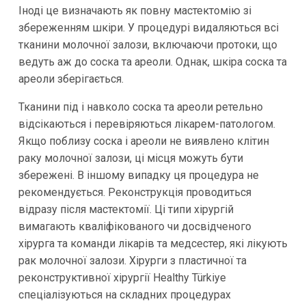
Іноді це визначають як повну мастектомію зі
збереженням шкіри. У процедурі видаляються всі
тканини молочної залози, включаючи протоки, що
ведуть аж до соска та ареоли. Однак, шкіра соска та
ареоли зберігається.
Тканини під і навколо соска та ареоли ретельно
відсікаються і перевіряються лікарем-патологом.
Якщо поблизу соска і ареоли не виявлено клітин
раку молочної залози, ці місця можуть бути
збережені. В іншому випадку ця процедура не
рекомендується. Реконструкція проводиться
відразу після мастектомії. Ці типи хірургій
вимагають кваліфікованого чи досвідченого
хірурга та команди лікарів та медсестер, які лікують
рак молочної залози. Хірурги з пластичної та
реконструктивної хірургії Healthy Türkiye
спеціалізуються на складних процедурах