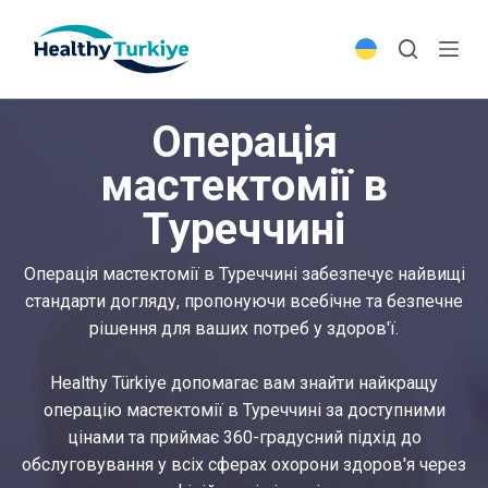
S
k
i
p
Операція
t
o
мастектомії в
c
Туреччині
o
n
t
Операція мастектомії в Туреччині забезпечує найвищі
e
стандарти догляду, пропонуючи всебічне та безпечне
n
рішення для ваших потреб у здоров'ї.
t
Healthy Türkiye допомагає вам знайти найкращу
операцію мастектомії в Туреччині за доступними
цінами та приймає 360-градусний підхід до
обслуговування у всіх сферах охорони здоров'я через