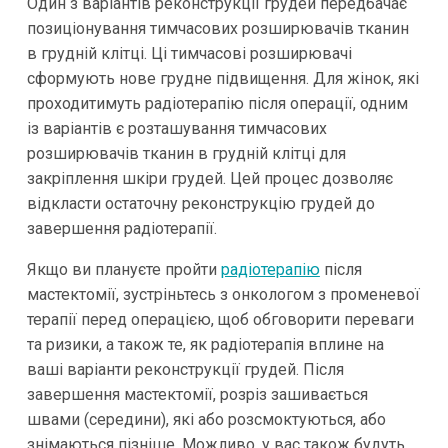
Один з варіантів реконструкції грудей передбачає
позиціонування тимчасових розширювачів тканин
в грудній клітці. Ці тимчасові розширювачі
сформують нове грудне підвищення. Для жінок, які
проходитимуть радіотерапію після операції, одним
із варіантів є розташування тимчасових
розширювачів тканин в грудній клітці для
закріплення шкіри грудей. Цей процес дозволяє
відкласти остаточну реконструкцію грудей до
завершення радіотерапії.
Якщо ви плануєте пройти
радіотерапію
після
мастектомії, зустріньтесь з онкологом з променевої
терапії перед операцією, щоб обговорити переваги
та ризики, а також те, як радіотерапія вплине на
ваші варіанти реконструкції грудей. Після
завершення мастектомії, розріз зашивається
швами (середини), які або розсмоктуються, або
знімаються пізніше. Можливо, у вас також будуть