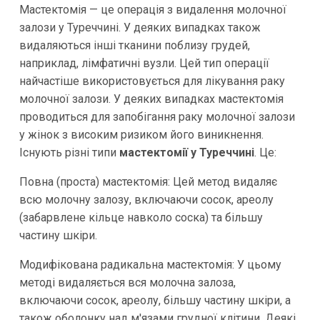
Мастектомія — це операція з видалення молочної
залози у Туреччині. У деяких випадках також
видаляються інші тканини поблизу грудей,
наприклад, лімфатичні вузли. Цей тип операції
найчастіше використовується для лікування раку
молочної залози. У деяких випадках мастектомія
проводиться для запобігання раку молочної залози
у жінок з високим ризиком його виникнення.
Існують різні типи
мастектомії у Туреччині
. Це:
Повна (проста) мастектомія: Цей метод видаляє
всю молочну залозу, включаючи сосок, ареолу
(забарвлене кільце навколо соска) та більшу
частину шкіри.
Модифікована радикальна мастектомія: У цьому
методі видаляється вся молочна залоза,
включаючи сосок, ареолу, більшу частину шкіри, а
також оболонку над м'язами грудної клітини. Деякі