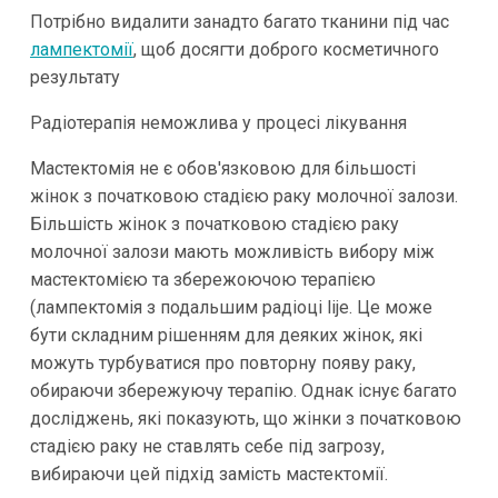
Потрібно видалити занадто багато тканини під час
лампектомії
, щоб досягти доброго косметичного
результату
Радіотерапія неможлива у процесі лікування
Мастектомія не є обов'язковою для більшості
жінок з початковою стадією раку молочної залози.
Більшість жінок з початковою стадією раку
молочної залози мають можливість вибору між
мастектомією та збережоючою терапією
(лампектомія з подальшим радіоці lije. Це може
бути складним рішенням для деяких жінок, які
можуть турбуватися про повторну появу раку,
обираючи збережуючу терапію. Однак існує багато
досліджень, які показують, що жінки з початковою
стадією раку не ставлять себе під загрозу,
вибираючи цей підхід замість мастектомії.