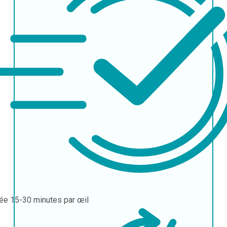
rée
15-30 minutes par œil