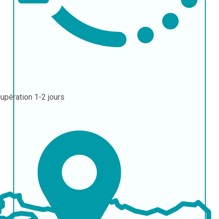
upération
1-2 jours