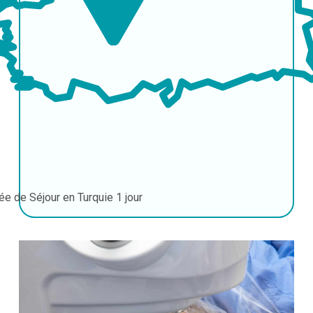
ée de Séjour en Turquie
1 jour