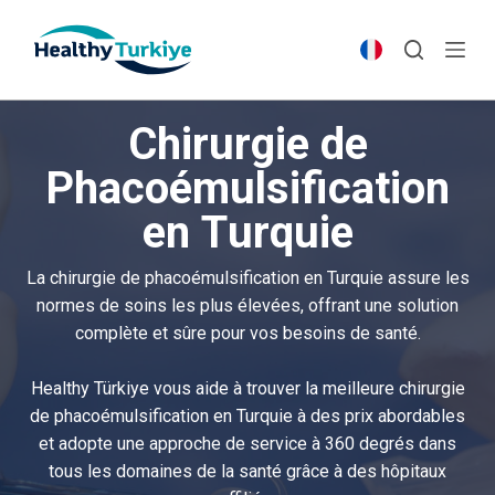
S
k
i
p
Chirurgie de
t
o
Phacoémulsification
c
en Turquie
o
n
t
La chirurgie de phacoémulsification en Turquie assure les
e
normes de soins les plus élevées, offrant une solution
n
complète et sûre pour vos besoins de santé.
t
Healthy Türkiye vous aide à trouver la meilleure chirurgie
de phacoémulsification en Turquie à des prix abordables
et adopte une approche de service à 360 degrés dans
tous les domaines de la santé grâce à des hôpitaux