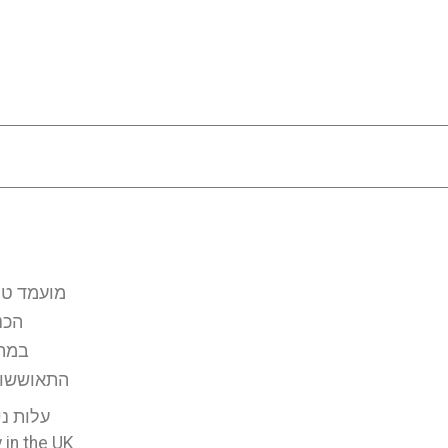
מועמד טו
הכנ
במהל
התאוששות
עלות ני
 in the UK