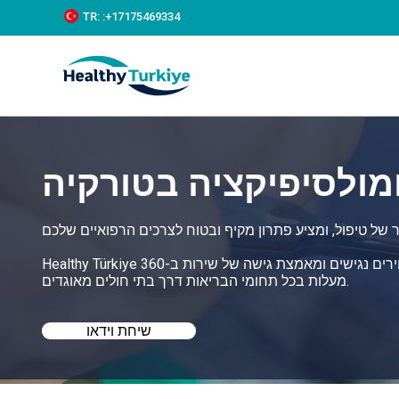
S
TR:
:+‪17175469334‬
k
i
p
t
o
c
o
n
t
מולסיפיקציה בטורקיה
e
n
t
Healthy Türkiye מסייעת לכם למצוא את הניתוח פאקומולסיפיקציה הטוב ביותר בטורקיה במחירים נגישים ומאמצת גישה של שירות ב-360
מעלות בכל תחומי הבריאות דרך בתי חולים מאוגדים.
שיחת וידאו