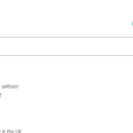
े उम्मीदवार
ी
 in the UK