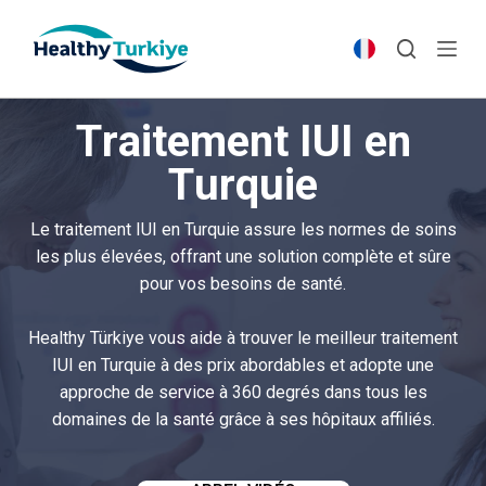
S
k
i
p
Traitement IUI en
t
o
Turquie
c
o
Le traitement IUI en Turquie assure les normes de soins
n
les plus élevées, offrant une solution complète et sûre
t
pour vos besoins de santé.
e
n
Healthy Türkiye vous aide à trouver le meilleur traitement
t
IUI en Turquie à des prix abordables et adopte une
approche de service à 360 degrés dans tous les
domaines de la santé grâce à ses hôpitaux affiliés.