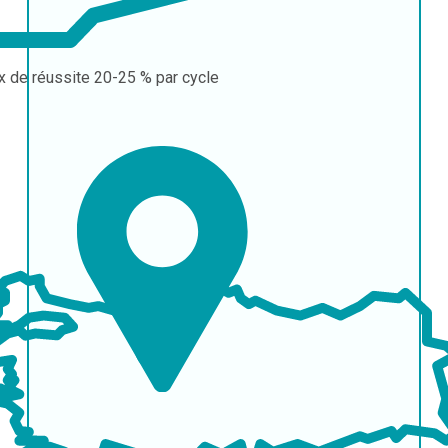
x de réussite
20-25 % par cycle