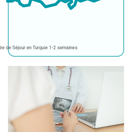
ée de Séjour en Turquie
1-2 semaines