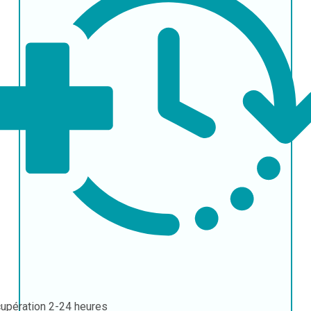
upération
2-24 heures