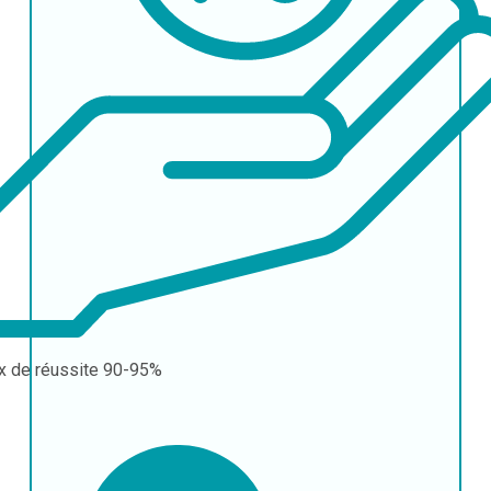
x de réussite
90-95%