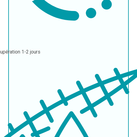
upération
1-2 jours