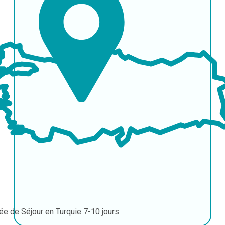
ée de Séjour en Turquie
7-10 jours