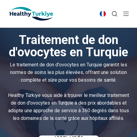
S
k
i
p
Traitement de don
t
o
d'ovocytes en Turquie
c
o
Le traitement de don d'ovocytes en Turquie garantit les
n
normes de soins les plus élevées, offrant une solution
t
complète et sûre pour vos besoins de santé.
e
n
Healthy Türkiye vous aide à trouver le meilleur traitement
t
de don d'ovocytes en Turquie à des prix abordables et
adopte une approche de service à 360 degrés dans tous
les domaines de la santé grâce aux hôpitaux affiliés.