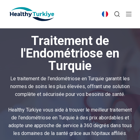
S
k
i
p
Traitement de
t
o
l'Endométriose en
c
Turquie
o
n
t
Le traitement de l'endométriose en Turquie garantit les
e
normes de soins les plus élevées, offrant une solution
n
complète et sécurisée pour vos besoins de santé.
t
Healthy Türkiye vous aide à trouver le meilleur traitement
de l'endométriose en Turquie à des prix abordables et
adopte une approche de service à 360 degrés dans tous
les domaines de la santé grâce aux hôpitaux affiliés.