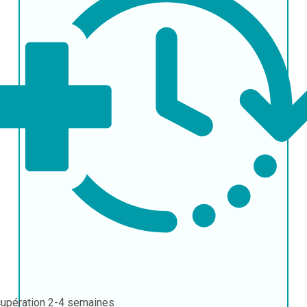
upération
2-4 semaines