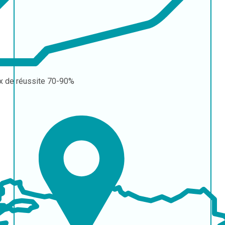
x de réussite
70-90%