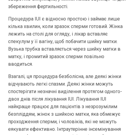
збереження фертильності.
Процедура IUI є відносно простою і займає лише
кілька хвилин, коли зразок сперми готовий. Жінка
лежить на столі для огляду, і лікар вставляє
спекулум у її вагіну, щоб побачити шийку матки.
Вузька трубка вставляється через шийку матки в
матку, і промитий зразок сперми повільно
вводиться.
Взагалі, ця процедура безболісна, але деякі жінки
відчувають легкі спазми. Деякі жінки можуть
спостерігати незначні виділення протягом одного-
двох днів після лікування IUI. Лікування IUI
найкраще працює для пацієнтів з незрозумілим
безпліддям, жінок з шийкою матки, яка обмежує
проходження сперми, і чоловіків, які не можуть
еякувати ефективно. Інтраутерінне інсемінування