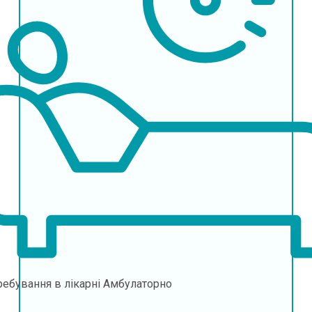
ебування в лікарні
Амбулаторно