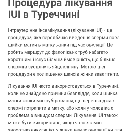
Процедура лікування
IUI в Туреччині
Інтраутерінне інсемінування (лікування IUI) - це
процедура, яка передбачає введення сперми повз
шийки матки в матку жінки під час овуляції. Це
робить маршрут до фалопієвих труб набагато
коротшим, і існує більша ймовірність, що більше
сперміїв зустрінуть яйцеклітину. Метою цієї
процедури є поліпшення шансів жінки завагітніти.
Лікування IUI часто використовується в Туреччині,
коли не знайдено причини безпліддя, коли шийка
матки жінки має рубцювання, що перешкоджає
спермі потрапити в матку, або коли у чоловіка є
проблема з викидом сперми. Лікування IUI також
може бути використане, якщо чоловік має
зворотню еякуляцію, у жінки немає овуляції чи для