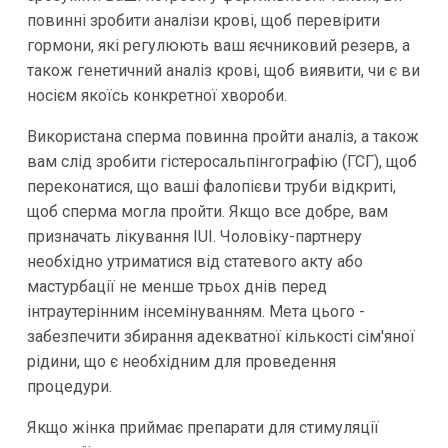
повинні зробити аналізи крові, щоб перевірити
гормони, які регулюють ваш яєчниковий резерв, а
також генетичний аналіз крові, щоб виявити, чи є ви
носієм якоїсь конкретної хвороби.
Використана сперма повинна пройти аналіз, а також
вам слід зробити гістеросальпінгографію (ГСГ), щоб
переконатися, що ваші фалопієви труби відкриті,
щоб сперма могла пройти. Якщо все добре, вам
призначать лікування IUI. Чоловіку-партнеру
необхідно утриматися від статевого акту або
мастурбації не менше трьох днів перед
інтраутерінним інсемінуванням. Мета цього -
забезпечити збирання адекватної кількості сім'яної
рідини, що є необхідним для проведення
процедури.
Якщо жінка приймає препарати для стимуляції