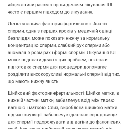
яйцеклітини разом з проведенням лікування IUI
часто є першим підходом до лікування.
Легка чоловіча факторинфертильності: Аналіз
сперми, один з перших кроків у медичній оцінці
безпліддя, може показати нижчу за нормальну
концентрацію сперми, слабкий рух сперми або
аномалії в розмірах і формі сперми. Лікування IUI
може подолати деякі з цих проблем, оскільки
підготовка сперми для процедури допомагає
розділити високорухливі нормальні спермії від тих,
що мають нижчу якість.
Шийковий факториинфертильності: Шийка матки, в
нижній частині матки, забезпечує вхід між твоєю
вагіною і маткою. Слиз, вироблена шийкою матки
під час овуляції, забезпечує ідеальне середовище
для спермії подорожувати від вагіни до фалопієвих