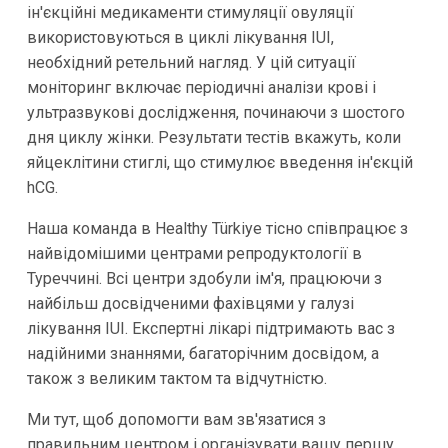
ін'єкційні медикаменти стимуляції овуляції
використовуються в циклі лікування IUI,
необхідний ретельний нагляд. У цій ситуації
моніторинг включає періодичні аналізи крові і
ультразвукові дослідження, починаючи з шостого
дня циклу жінки. Результати тестів вкажуть, коли
яйцеклітини стиглі, що стимулює введення ін'єкцій
hCG.
Наша команда в Healthy Türkiye тісно співпрацює з
найвідомішими центрами репродуктології в
Туреччині. Всі центри здобули ім'я, працюючи з
найбільш досвідченими фахівцями у галузі
лікування IUI. Експертні лікарі підтримають вас з
надійними знаннями, багаторічним досвідом, а
також з великим тактом та відчутністю.
Ми тут, щоб допомогти вам зв'язатися з
правильним центром і організувати вашу першу