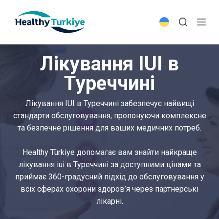
S
k
i
p
Лікування IUI в
t
o
Туреччині
c
o
Лікування IUI в Туреччині забезпечує найвищі
n
стандарти обслуговування, пропонуючи комплексне
t
та безпечне рішення для ваших медичних потреб.
e
n
Healthy Türkiye допомагає вам знайти найкраще
t
лікування iui в Туреччині за доступними цінами та
приймає 360-градусний підхід до обслуговування у
всіх сферах охорони здоров’я через партнерські
лікарні.