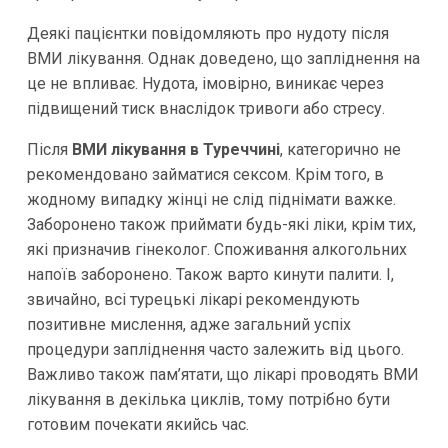
Деякі пацієнтки повідомляють про нудоту після
ВМИ лікування. Однак доведено, що запліднення на
це не впливає. Нудота, імовірно, виникає через
підвищений тиск внаслідок тривоги або стресу.
Після
ВМИ лікування в Туреччині
, категорично не
рекомендовано займатися сексом. Крім того, в
жодному випадку жінці не слід піднімати важке.
Заборонено також приймати будь-які ліки, крім тих,
які призначив гінеколог. Споживання алкогольних
напоїв заборонено. Також варто кинути палити. І,
звичайно, всі турецькі лікарі рекомендують
позитивне мислення, адже загальний успіх
процедури запліднення часто залежить від цього.
Важливо також пам’ятати, що лікарі проводять ВМИ
лікування в декілька циклів, тому потрібно бути
готовим почекати якийсь час.