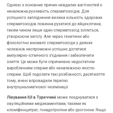
Однією з основних причин невдалих вагітностей є
неналежна рухливість сперматозоїдів. Для
успішного запліднення велика кількість здорових
сперматозоїдів повинна рухатися до яйцеклітини,
таким чином лише один сперматозоїд зіллється,
утворюючи зиготу. Але через генетичні або
фізіологічні аномалії сперматозоїди у деяких
чоловіків неспроможні успішно дістатися
ампулярно-істмічного з'єднання і забезпечити
злиття. Це може бути спричинено недостатнім
виробленням сперми або неналежною якістю
сперми. Щоб подолати такі розбіжності, десятиліття
тому, вчені впровадили терапію
внутрішньоматкової інсемінації.
Лікування IUI в Туреччині
може поєднуватися з
овуляційними медикаментами, такими як
кломіфенцитрат, гонадотропіни або урогоніни. Якщо