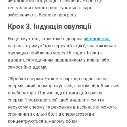
яйцеклітини та функцією яєчників. Через це
тестування і моніторинг турецькі лікарі
забезпечують безпеку прогресу.
Крок 3. Індукція овуляції
На цьому етапі, коли вже є дозріла
яйцеклітина
,
пацієнт отримує "триггерну ін’єкцію", яка викликає
овуляцію приблизно через 36 годин. Ін'єкція
вводиться медичним працівником у клініці або
самостійно вдома.
Обробка сперми: Чоловік партнер надає зразок
сперми, який розморожується, а потім обробляється
в лабораторії. Під час підготовки цей зразок
сперми "промивається", щоб видалити сміття,
нерухому сперму та речовини в насінні, які можуть
спричинити сильні болі, а сперматозоїди
концентруються в малому об'ємі.