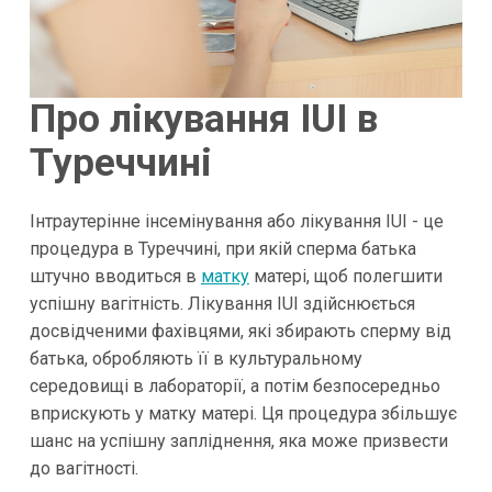
Про лікування IUI в
Туреччині
Інтраутерінне інсемінування або лікування IUI - це
процедура в Туреччині, при якій сперма батька
штучно вводиться в
матку
матері, щоб полегшити
успішну вагітність. Лікування IUI здійснюється
досвідченими фахівцями, які збирають сперму від
батька, обробляють її в культуральному
середовищі в лабораторії, а потім безпосередньо
вприскують у матку матері. Ця процедура збільшує
шанс на успішну запліднення, яка може призвести
до вагітності.