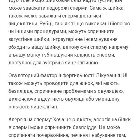
труб. Але, якщо шийковий слиз надто густий, він
може заважати подорожі сперми. Сама ж шийка
також може заважати спермі дістатися
яйцеклітини. Рубці, такі як ті, що викликані біопсією
чи іншими процедурами, можуть спричинити
загустіння шийки. Інтраутерінне інсемінування
обходить вашу шийку, депонуючи сперму напряму
в вашу матку і збільшуючи кількість сперми,
доступної для зустрічі з яйцеклітиною.
Овуляторний фактор інфертильності: Лікування IUI
також можуть проводити для жінок, які мають
безпліддя, спричинене проблемами з овуляцією,
включаючи відсутність овуляції або зменшену
кількість яйцеклітин.
Алергія на сперму: Хоча це рідкість, алергія на білки
в спермі може спричинити безпліддя. Це може
спричиняти почервоніння, печіння і набухання там,