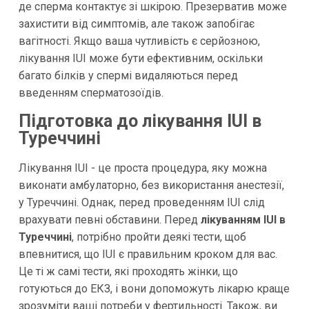
де сперма контактує зі шкірою. Презерватив може
захистити від симптомів, але також запобігає
вагітності. Якщо ваша чутливість є серйозною,
лікування IUI може бути ефективним, оскільки
багато білків у спермі видаляються перед
введенням сперматозоїдів.
Підготовка до лікування IUI в
Туреччині
Лікування IUI - це проста процедура, яку можна
виконати амбулаторно, без використання анестезії,
у Туреччині. Однак, перед проведенням IUI слід
врахувати певні обставини. Перед
лікуванням IUI в
Туреччині
, потрібно пройти деякі тести, щоб
впевнитися, що IUI є правильним кроком для вас.
Це ті ж самі тести, які проходять жінки, що
готуються до ЕКЗ, і вони допоможуть лікарю краще
зрозуміти ваші потреби у фертильності. Також, ви