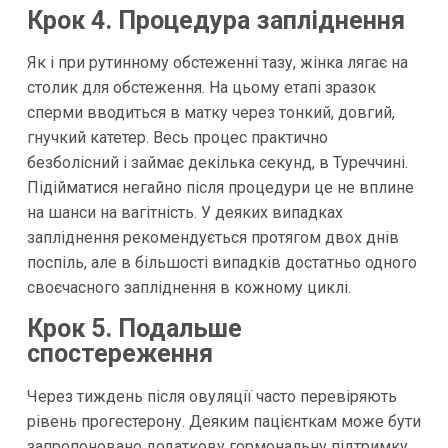
Крок 4. Процедура запліднення
Як і при рутинному обстеженні тазу, жінка лягає на
столик для обстеження. На цьому етапі зразок
сперми вводиться в матку через тонкий, довгий,
гнучкий катетер. Весь процес практично
безболісний і займає декілька секунд, в Туреччині.
Підійматися негайно після процедури це не вплине
на шанси на вагітність. У деяких випадках
запліднення рекомендується протягом двох днів
поспіль, але в більшості випадків достатньо одного
своєчасного запліднення в кожному циклі.
Крок 5. Подальше
спостереження
Через тиждень після овуляції часто перевіряють
рівень прогестерону. Деяким пацієнткам може бути
запропоновано додаткову гормональну підтримку,