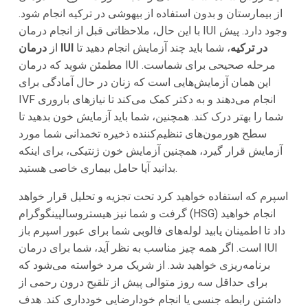
از بیمارستان و بدون استفاده از بیهوشی در ترکیه انجام شود.
با این حال، ملاحظاتی قبل از انجام درمان IUI وجود دارد. پیش
درمان IUI در ترکیه
، شما باید چند آزمایش انجام دهید تا
از
مطمئن شوید که درمان IUI مرحله صحیحی برای شماست.
این همان آزمایش‌هایی است که زنان در حال آمادگی برای
IVF انجام می‌دهند و به دکتر کمک می‌کند تا نیازهای باروری
شما را بهتر درک کند. همچنین، شما باید آزمایش خون بدهید تا
سطح هورمون‌های تنظیم‌کننده ذخیره تخمدانی شما مورد
آزمایش قرار گیرد، همچنین آزمایش خون ژنتیکی، برای اینکه
بدانید آیا حامل بیماری خاصی هستید.
اسپرم که استفاده خواهید کرد تحت تجزیه و تحلیل قرار خواهد
گرفت و شما نیز هیستروسالپینگوگرام (HSG) انجام خواهید
داد تا اطمینان یابید لوله‌های فالوبی شما برای عبور اسپرم باز
است. اگر همه چیز مناسب به نظر آید، شما برای درمان IUI
برنامه‌ریزی خواهید شد. از شریک مرد خواسته می‌شود که
برای حداقل سه روز متوالی پیش از تلقیح درون رحمی از
داشتن رابطه جنسی یا انجام خودارضایی خودداری کند. هدف