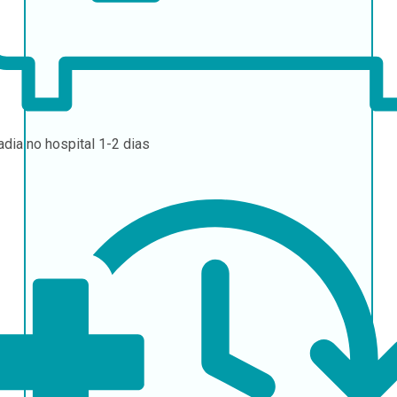
adia no hospital
1-2 dias