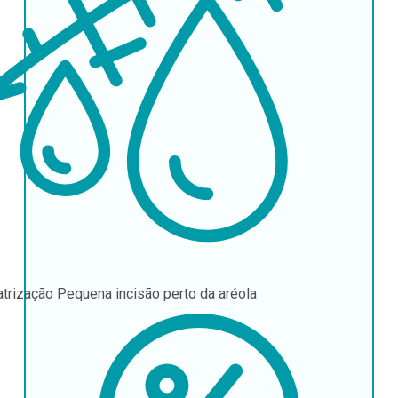
atrização
Pequena incisão perto da aréola