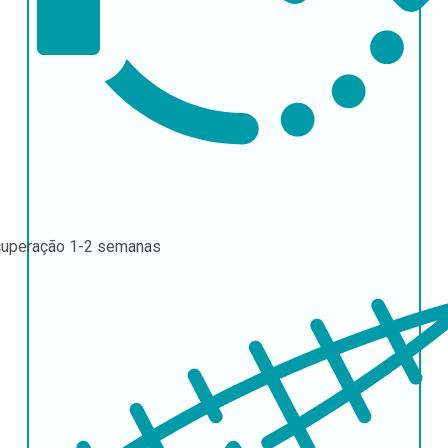
uperação
1-2 semanas