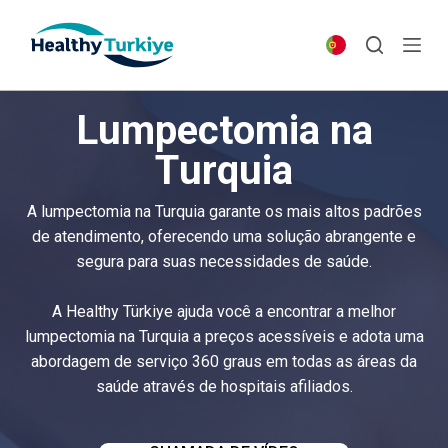
S
k
i
p
Lumpectomia na
t
o
Turquia
c
o
A lumpectomia na Turquia garante os mais altos padrões
n
de atendimento, oferecendo uma solução abrangente e
t
segura para suas necessidades de saúde.
e
n
A Healthy Türkiye ajuda você a encontrar a melhor
t
lumpectomia na Turquia a preços acessíveis e adota uma
abordagem de serviço 360 graus em todas as áreas da
saúde através de hospitais afiliados.