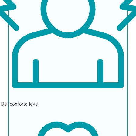
r
Desconforto leve