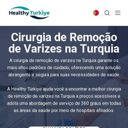
S
k
i
p
Cirurgia de Remoção
t
o
de Varizes na Turquia
c
o
A cirurgia de remoção de varizes na Turquia garante os
n
mais altos padrões de cuidado, oferecendo uma solução
t
abrangente e segura para suas necessidades de saúde.
e
n
A Healthy Türkiye ajuda você a encontrar a melhor cirurgia
t
de remoção de varizes na Turquia a preços acessíveis e
adota uma abordagem de serviço de 360 ​​graus em todas
as áreas da saúde por meio de hospitais afiliados.