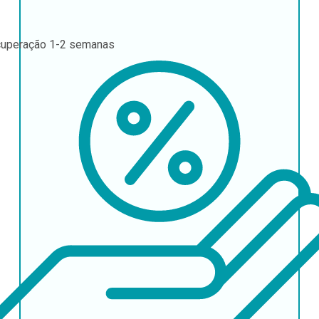
uperação
1-2 semanas