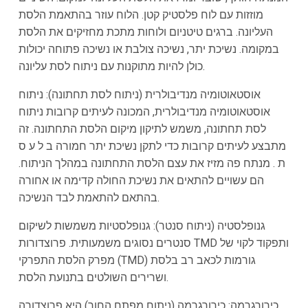
מוזזות עם לוח פלסטיק קטן. הלוח עוזר בהתאמת הלסת
העליונה. ברגים טיטניום ולוחות מתכת מחזיקים את הלסת
במקומה. נשיכת יתר, נשיכה צולבת או נשיכה פתוחה יכולות
כולן להיות מתוקנות עם ניתוח לסת עליונה.
אוסטאוטומיה מנדיבולרית (ניתוח לסת תחתונה): ניתוח
אוסטאוטומיה מנדיבולרית, המכונה לעיתים קרובות ניתוח
לסת תחתונה, משמש לתיקון מיקום הלסת התחתונה. זה
מתבצע לעיתים קרובות כדי לתקן נשיכת יתר חמורה ב ל ע ס
ת . מנתח פה מזיז את עצם הלסת התחתונה במהלך הניתוח.
הם עשויים להתאים את נשיכת החולה קדימה או אחורה
בהתאם להתאמת לבד הנשיכה.
גנופלסטיה (ניתוח סנטר): גנופלסטיות משמשות לשיקום
סנטרים נסוגים משמעותית. פרוצדורות TMD ותפקוד לקוי של
מפרק הלסת התפרקי (TMD) גורמות לכאב רב בלסת
ושרירים השולטים בתנועת הלסת.
כירורגרמה: כירורגרמה (ניתוח מפתח החור) היא פרוצדורה