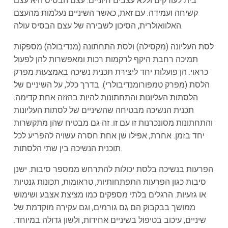
בית לעורקים וללא עצבים חיוניים. עצם הבסיס היא עצם
קשיחה ועמידה. עם זאת, כאשר השיניים נעלמות מהעצם
האלוואולרית, הסיכון לשבירה של עצם הבסיס עולה.
לסת העליונה (מקסילה) ולסת התחתונה (מנדיבולה) מספקות
תמיכה רחבת היקף לרקמות רכות ומאפשרות להן לפעול
כראוי. הן פועלות יחד ליצירת תכנית נשיכה באמצעות מפרק
הלסת (מפרק טמפורומנדיבולרי). בדרך כלל, על השיניים של
הלסתות העליונות והתחתונות להיות בהזזה אחת קדימה.
תכנית הנשיכה מבטיחה שהשיניים של לסתות העליונות
והתחתונות מסונכרנות זו עם זו. זה גם מבטיח שהן מתקשרות
יחד בזמן. אחרת, אפילו שן אחת חסרה עשויה להפריע לכל
תוכנית הנשיכה בין שתי הלסתות.
הפרעות בנשיכה בלסת יכולות להתרחש ממספר סיבות. ישנן
סיבות כגון הפרעות התפתחותיות, טראומות, תכונות גנטיות
או גזעיות. הרגלים בלתי מספקים כמו מציצת אצבע ושימוש
ממושך בבקבוק הם גם גורמים, וגם עקירה מוקדמת של
שיניים, עיכוב בטיפול בשיניים אחידות, ולשון גדולה במיוחד.