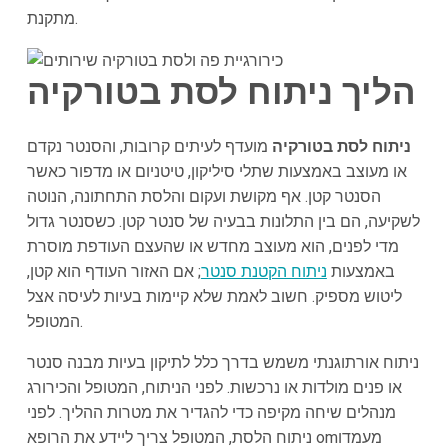
מתקנת.
הליך ניתוח לסת ב
טורקיה
ניתוח לסת בטורקיה
מועדף לעיתים קרובות, והסנטר נקדם
או מעוצב באמצעות שתלי סיליקון, טיטניום או מדפור כאשר
הסנטר קטן. אף מקושת ועקום והלסת התחתונה, הנוטה
לשקיעה, הם בין התלונות בבעיה של סנטר קטן. כשסנטר גדול
מדי לפנים, הוא מעוצב מחדש או שהעצם העודפת מוסרת
באמצעות
ניתוח הקטנת סנטר
; אם האזור העודף הוא קטן,
ליטוש מספיק. חשוב לאמת שלא קיימות בעיות לעיסה אצל
המטופל.
ניתוח אורתוגנתי משמש בדרך כלל לתיקון בעיות מבנה סנטר
או פנים מולדות או נרכשות. לפני הניתוח, המטופל והכירורג
מנהלים שיחה מקיפה כדי להגדיר את מטרות ההליך. לפני
ניתוח הלסת, המטופל צריך ליידע את הרופא omמעמדו