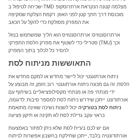
שכיחה לטיפול ב-TMD. מצלמה קטנה הנקראת ארתרוסקופ
מוכנסת דרך חתך קטן לפני האוזן. רקמת הצלקת שמקיפה
את המפרק מסולקת כדי להקל על הכאב.
ארתרוסנטזיס: ארתרוסנטזיס הוא הליך שמשתמש בנוזל
סטרילי כדי לשטוף את מפרק הלסת התפרקי (TMJ) וכך
להסיר כל לכלוך בתוך המפרק.
התאוששות מניתוח לסת
ניתוח אורתוגנטי יכול ליישר מחדש או למקם מחדש את
הלסת. זה גם מכונה ניתוח אורתוגנטי. רוב הזמן, זה מבוצע על
ידי מנתחי פה או מנתחי מקסילופציאליים בשיתוף עם
אורתודונט. ייתכן שידרש ניתוח לסת למספר סיבות. לדוגמה,
ניתוח לסת בטורקיה
יכול לשנות נשיכה שאינה מתואמת
כראוי עקב גדילת לסת לא תקינה או תיקון פציעה.
אם יש לכם בעיית לסת שלא ניתן לפתור באמצעות
אורתודונטיה בלבד, ייתכן שתילקח בחשבון אפשרות לניתוח