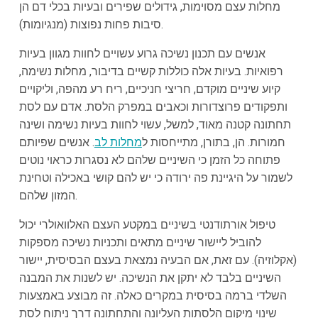
מחלות עצם מסוימות, גידולים שפירים ובעיות בכלי דם הן
סיבות פחות נפוצות (מנגיומות).
אנשים עם תכנון נשיכה גרוע עשויים לחוות מגוון בעיות
רפואיות. בעיות אלה כוללות קשיים בדיבור, מחלות נשימה,
קיוע שיניים מוקדם, חריצי חניכיים, ריח רע מהפה, וליקויים
ותפקודים פרוצדורות וכאבים במפרק הלסת. אדם עם לסת
תחתונה קטנה מאוד, למשל, עשוי לחוות בעיות נשימה ושינה
חמורות. הן, בתורן, מתייחסות ל
מחלות לב
. אנשים שפיותם
פתוחה כל הזמן כי השיניים שלהם לא נסגרות כראוי נוטים
לשמור על היגיינת פה ירודה כי יש להם קושי באכילה וטחינת
המזון שלהם.
טיפול אורתודנטי בשיניים במקטע העצם האלוואולרי יכול
להוביל ליישור שיניים מתאים ותכניות נשיכה מספקות
(אקלוזיה). עם זאת, אם הבעיה נמצאת בעצם הבסיסית, יישור
השיניים בלבד לא יתקן את הנשיכה. יש לשנות את המבנה
השלדי ברמה בסיסית במקרים כאלה. זה מבוצע באמצעות
שינוי מיקום הלסתות העליונה והתחתונה דרך ניתוח לסת