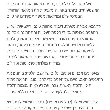
של המטופל. בכל היבט, הפנים מהווה אחד המרכיבים
המשמעותיים ביותר בגוף. הן מעניקות את המראה הוויזואלי
הבסיסי שלנו וממלאות מספר תפקידים קריטיים.
לדוגמא, אכילה, נשימה, דיבור, מחוות, טעם ורגש. שתי שליש
מהפנים מכוסות על ידי הלסת העליונה והתחתונה מבחינה
אנטומית. הפנים מורכב משלושה חלקים: המצח, הלסת
העליונה והלחיים, והלסת התחתונה. עצמות הלסת, בניגוד
לעצמות אחרות, יש להן שיניים ועובדות בתיאום זו עם זו.
ניתוח תיקון לסת מטפל בהפרעות פנים. דוגמאות לכך הן
מחלות מולדות, טראומות וגידולים.
מאפיינים מבניים ופונקציונליים של עצם הלסת: בוחנים את
ההיבטים האנטומיים של הפנים כדי להבין טוב יותר את ניתוח
תיקון הלסת. ראשית, נבחן את העצמות. עצמות הלסת
מחולקות לחלקים עם שיניים וחלקים ללא שיניים.
עצם האלוואולר (קטע עם שיניים): העצם האלוואולרית היא
מבנה עצם רך שמחזיק את השיניים במקום עם קישורים