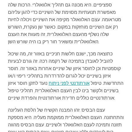
ספציפיים. היא מכונה גם תהליך אלוואולרי. הרכות שלה
מאפשרת תנועתיות מסוימת של השיניים כדי להגן עליהם
מטראומה. עצם האלוואולר מקיפה את השיניים ויכולה לחיות
רק אם השיניים מוחזקות במקום. כאשר שן נעקרת, השורש
שלה נשלף מהעצם האלוואולרית. זה מעוות את העצם
האלוואולרית ומשאיר חור ריק בו היה שורש השן.
כתוצאה מכך, ישנם חלשות חניכיים באזור זה, מה שיכול
להוביל לאובדן בתמיכה של רקמה רכה. זה גורם לבעיות
קוסמטיות וכן לחוסר איזון של שיניים אחרות באזור זה. חוסר
איזון בשיניים יכול לגרום להדרדרות בתהליכי ריפוי ו/או
התחדשות. טיפול
אורתודנטי לפני ניתוח
נועד לתקן חוסר איזון
בשיניים ולקשר בינו לבין העצם האלוואולרית. תהליכי טיפול
אורתודנטיים כוללים חדירת אורתודנטית והפרדת שיניים.
עצם הבסיס: זהו המבנה הקשיח של הלסת העליונה
והתחתונה. העצם האלוואולרית ממוקמת מעליה. היא מספקת
תזונה ותמיכה לעצם האלוואולר ולשיניים. עצם הבסיס מהווה