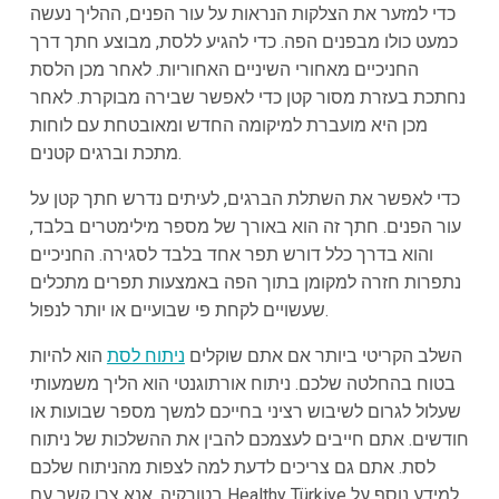
כדי למזער את הצלקות הנראות על עור הפנים, ההליך נעשה
כמעט כולו מבפנים הפה. כדי להגיע ללסת, מבוצע חתך דרך
החניכיים מאחורי השיניים האחוריות. לאחר מכן הלסת
נחתכת בעזרת מסור קטן כדי לאפשר שבירה מבוקרת. לאחר
מכן היא מועברת למיקומה החדש ומאובטחת עם לוחות
מתכת וברגים קטנים.
כדי לאפשר את השתלת הברגים, לעיתים נדרש חתך קטן על
עור הפנים. חתך זה הוא באורך של מספר מילימטרים בלבד,
והוא בדרך כלל דורש תפר אחד בלבד לסגירה. החניכיים
נתפרות חזרה למקומן בתוך הפה באמצעות תפרים מתכלים
שעשויים לקחת פי שבועיים או יותר לנפול.
השלב הקריטי ביותר אם אתם שוקלים
ניתוח לסת
הוא להיות
בטוח בהחלטה שלכם. ניתוח אורתוגנטי הוא הליך משמעותי
שעלול לגרום לשיבוש רציני בחייכם למשך מספר שבועות או
חודשים. אתם חייבים לעצמכם להבין את ההשלכות של ניתוח
לסת. אתם גם צריכים לדעת למה לצפות מהניתוח שלכם
בטורקיה. אנא צרו קשר עם Healthy Türkiye למידע נוסף על