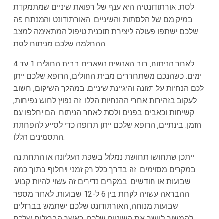
לסת. אורתודונטיה היא ענף של רפואת שיניים שמתמקדת
במיקומם של הלסתות והשיניים. האורתודונט והמנתח פה
שלכם ישתפו פעולה ליצירת תוכנית טיפול המתאימה למצב
ההחלמה שלכם מניתוח לסת.
לאחר הניתוח, רוב האנשים נשארים בבית החולים 1 עד 4
ימים. כשהנכם משתחררים מבית החולים, הרופא שלכם ייתן
לכם הנחיות על תזונה והיגיינת שיניים. במהלך השיקום, חשוב
לעקוב בזהירות אחרי ההנחיות הללו. זה נפוץ לחוש נפיחות,
קשיחות וכאבים בפנים ולסת לאחר הניתוח. הם יחלפו עם
הזמן. בינתיים, הרופא שלכם ייתן תרופה כדי לסייע להפחתת
התסמינים הללו.
ייתכן שתחושו תחושת נמלול בשפת העליונה או התחתונה
במקרים מסוימים. זה בדרך כלל רק זמני ויחלוף בתוך כמה
שבועות או חודשים. במקרים נדירים זה עשוי להיות קבוע.
ההבראה עשויה לקחת בין 6 ל-12 שבועות. לאחר מספר
שבועות מנוחה, האורתודונט שלכם ישתמש בברזלים
להמשיך ליישר את השיניים שלכם. כאשר הברזלים שלכם