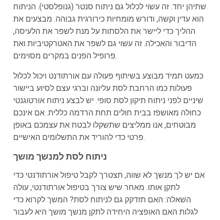
שתיהן יחד. זה עשוי לכלול גם ניתוח סנטר (גנופלסטי). הניתוח
הוא עדין וקשה, ודורש מומחיות כירורגית גבוהה. מבצעים את
ההליך כדי ליישר את הלסתות על מנת לשפר את הלעיסה,
הדיבור והאכילה. זה עשוי גם לשפר את האטרקטיביות ואת
פרופיל הפנים במקרים מסוימים.
כמעט תמיד מבוצע בשיתוף פעולה עם אורתודנט ויכול לכלול
פעולות כמו הרחבת לסת עליונה וברגי עצם לסיוע ביישור
שיניים לפני ניתוח תיקון לסת סופי. יש לבצע ניתוח אורטוגנטי
כחולה מאושפז בבית חולים תחת הרדמה כללית. אם אינכם
מבוטחים, אנו ממליצים שתשקלו לבטח את עצמכם באופן
פרטי כדי להוריד את התשלומים האישיים.
ניתוח לסת למנשך מושך
אם יש לך מנשך לא שווה, תצטרך לקבל טיפול אורתודנטי כדי
לתקן אותו. מאחר שיש צורך בטיפול אורתודנטי, עולה
השאלה: האם תזדקק גם לניתוח לסת? המשך לקרוא כדי
לגלות האם האופציה היחידה לתקן מנשך מושך היא לעבור