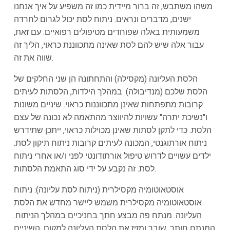
משהו משתבש, זה ברור מיידית כמו זה משפיע על איך אנחנו
ישנים, מדברים ונראים. ניתוח לסת יכול לגרום לחרדה
משמעותית באלה שפוחדים מטיפולים רפואיים. עם זאת,
עבור אלה שיש להם לסת שאינה מתכווננת כראוי, הליך זה
שווה את זה.
הלסת העליונה (מקסילה) והתחתונה הן שני החלקים של
הלסת שלכם (מנדיבולה). במהלך הילדות, הלסתות לעיתים
קרובות מתפתחות שאינן מתכווננות כראוי. שיניים משונות
ו"נשיכת יתרה" עשויות להיווצר מהתאמה לא נכונה של עצם
הלסת. כדי לתקן לסתות שאינן מכוילות כראוי, ייתכן שתידרש
ניתוח אורתוגנטי, המכונה לעיתים קרובות ניתוח תיקון לסת.
ילדים עשויים לדרוש טיפול אורתודונטי לפני ו/או אחרי ניתוח
לסת. זה נקבע על ידי סוג התאמת הלסתות.
אוסטאוטומיה מקסילרית (ניתוח לסת עליונה): ניתוח
אוסטאוטומיה מקסילרית משמש ליישר מחדש את הלסת
העליונה. מנתח פה מבצע חתך בחניכיים במהלך הניתוח.
המנתח חותך, שובר ומזיז את הלסת העליונה למקום. השיניים